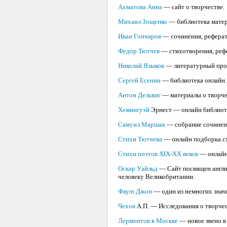
Ахматова Анна
— сайт о творчестве.
Михаил Зощенко
— библиотека матер
Иван Гончаров
— сочинения, реферат
Федор Тютчев
— стихотворения, рефе
Николай Языков
— литературный про
Сергей Есенин
— библиотека онлайн.
Антон Дельвиг
— материалы о творче
Хемингуэй
Эрнест — онлайн библиоте
Самуил Маршак
— собрание сочинен
Стихи Тютчева
— онлайн подборка с
Стихи поэтов XIX-XX веков
— онлайн
Оскар Уайльд
— Сайт посвящен англи
человеку Великобритании.
Фаулз Джон
— один из немногих значи
Чехов
А.П. — Исследования о творчес
Лермонтов в Москве
— новое звено в