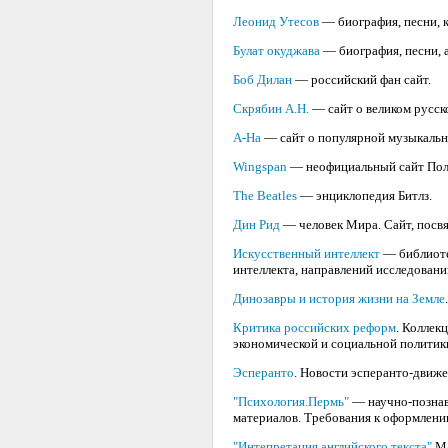
Леонид Утесов
— биография, песни, к
Булат окуджава
— биография, песни, а
Боб Дилан
— российский фан сайт.
Скрябин А.Н.
— сайт о великом русск
A-Ha
— сайт о популярной музыкальн
Wingspan
— неофициальный сайт Пол
The Beatles
— энциклопедия Битлз.
Дин Рид
— человек Мира. Сайт, посв
Искусственный интеллект
— библиоте
интеллекта, направлений исследовани
Динозавры и история жизни на Земле
Критика российских реформ
. Коллек
экономической и социальной политики
Эсперанто
. Новости эсперанто-движе
"Психология.Пермь"
— научно-познав
материалов. Требования к оформлению
"Интепретация английского текста"
Ма