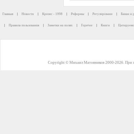
Главная
|
Новости
|
Кризис - 1998
|
Реформы
|
Регулировани
|
Банки и 
|
Правила пользования
|
Заметки на полях
|
Горячее
|
Книги
|
Цитируемо
Copyright © Михаил Матовников 2000-2026. При з