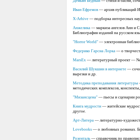
Демьян Бедный
— стихи и басни, соч
Иван Ефремов
— архив публикаций И.
X-Arhive
— подборка интересных нау
Анжелика
— маркиза ангелов Анн и С
Библиография изданий на русском язы
"Horror World"
— электронная библиот
Федерико Гарсиа Лорка
— о творчест
MarsEx
— литературный проект — Neo
Василий Шукшин в интернете
— сочин
вырезки и др.
Методика преподавания литературы
методических комплексов, конспекты,
"Мизансцена"
— пьесы и сценарии ро
Книга мудрости
— житейские мудрости
другое.
Арт-Литера
— литературно-художест
Lovebooks
— о любовных романах. Би
Розенталь
— справочник по правописа