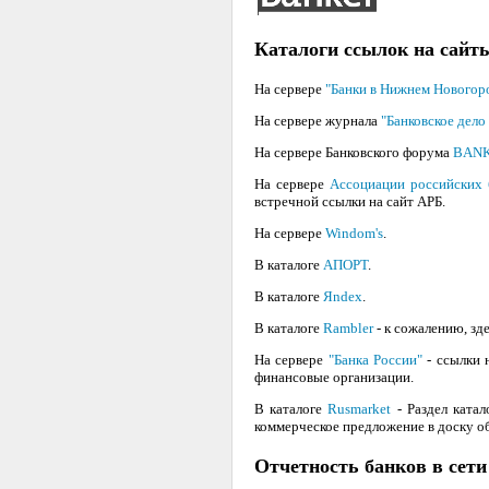
Каталоги ссылок на сайты
На сервере
"Банки в Нижнем Новогор
На сервере журнала
"Банковское дело
На сервере Банковского форума
BANK
На сервере
Ассоциации российских 
встречной ссылки на сайт АРБ.
На сервере
Windom's
.
В каталоге
АПОРТ
.
В каталоге
Яndex
.
В каталоге
Rambler
- к сожалению, зд
На сервере
"Банка России"
- ссылки 
финансовые организации.
В каталоге
Rusmarket
- Раздел ката
коммерческое предложение в доску об
Отчетность банков в сети