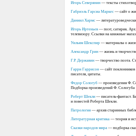
Игорь Северянин
— тексты стихотвор
Габриэль Гарсиа Маркес
— сайт о жиз
Даниил Хармс
— литературоведческий
Игорь Иртеньев
— поэт, сатирик. Арх
телевизору. Ссылки на книжные мага
Уильям Шекспир
— материалы о жизн
Александр Грин
— жизнь и творчеств
Г.Р. Державин
— творчество поэта. С
Гарри Гаррисон
— сайт поклонников 
писателя, цитаты.
Федор Сологуб
— произведения Ф. Со
Подборка произведений Ф. Сологуба н
Роберт Шекли
— писатель-фантаст. Б
и повестей Роберта Шекли.
Патрология
— архив старинных библе
Литературная критика
— теория и ис
Сказки народов мира
— подборка сказ