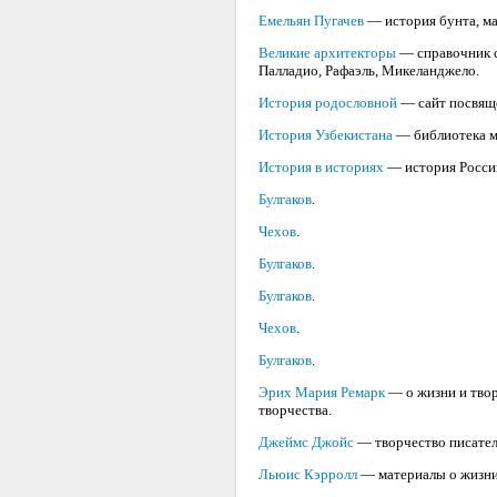
Емельян Пугачев
— история бунта, м
Великие архитекторы
— справочник с
Палладио, Рафаэль, Микеланджело.
История родословной
— сайт посвяще
История Узбекистана
— библиотека ма
История в историях
— история России
Булгаков
.
Чехов
.
Булгаков
.
Булгаков
.
Чехов
.
Булгаков
.
Эрих Мария Ремарк
— о жизни и твор
творчества.
Джеймс Джойс
— творчество писател
Льюис Кэрролл
— материалы о жизни 