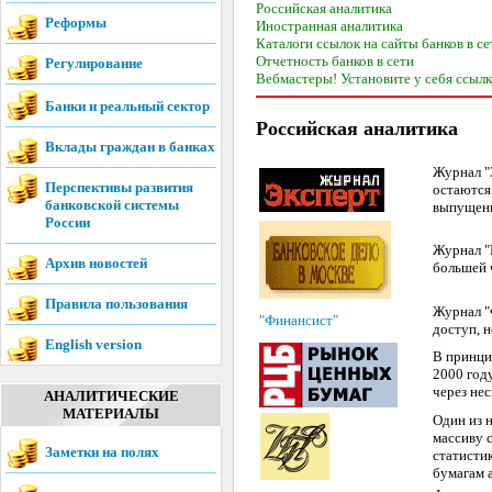
Российская аналитика
Реформы
Иностранная аналитика
Каталоги ссылок на сайты банков в се
Отчетность банков в сети
Регулирование
Вебмастеры! Установите у себя ссылку
Банки и реальный сектор
Российская аналитика
Вклады граждан в банках
Журнал "
Перспективы развития
остаются
банковской системы
выпущен
России
Журнал "
Архив новостей
большей 
Правила пользования
Журнал "
"Финансист"
доступ, 
English version
В принци
2000 год
через нес
АНАЛИТИЧЕСКИЕ
МАТЕРИАЛЫ
Один из 
массиву 
Заметки на полях
статисти
бумагам 