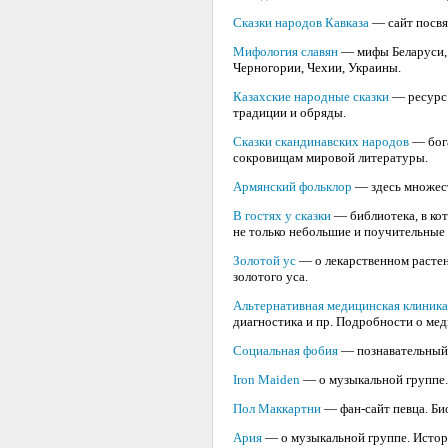
Сказки народов Кавказа
— сайт посвя
Мифология славян
— мифы Беларуси, 
Черногории, Чехии, Украины.
Казахские народные сказки
— ресурс 
традиции и обряды.
Сказки скандинавских народов
— бога
сокровищам мировой литературы.
Армянский фольклор
— здесь множест
В гостях у сказки
— библиотека, в кот
не только небольшие и поучительные с
Золотой ус
— о лекарственном растен
золотого уса.
Альтернативная медицинская клиника
диагностика и пр. Подробности о мед
Социальная фобия
— познавательный 
Iron Maiden
— о музыкальной группе.
Пол Маккартни
— фан-сайт певца. Био
Ария
— о музыкальной группе. Истори