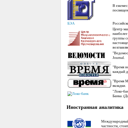
В ежемес
посвященн
БЭА
Российск
Центр ма
наиболее
группы с
настояще
возглавля
"Ведомост
Journal.
"Время но
каждый д
"Время М
вкладки.
"Локо-ба
Банка.
(Д
Иностранная аналитика
Международный 
частности, стои