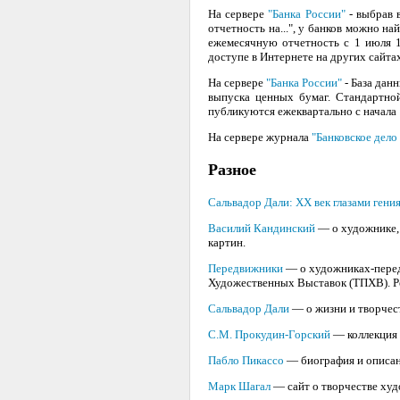
На сервере
"Банка России"
- выбрав 
отчетность на...", у банков можно на
ежемесячную отчетность с 1 июля 1
доступе в Интернете на других сайта
На сервере
"Банка России"
- База дан
выпуска ценных бумаг. Стандартно
публикуются ежеквартально с начала 
На сервере журнала
"Банковское дело
Разное
Сальвадор Дали: XX век глазами гени
Василий Кандинский
— о художнике, 
картин.
Передвижники
— о художниках-перед
Художественных Выставок (ТПХВ). Ре
Сальвадор Дали
— о жизни и творчес
С.М. Прокудин-Горский
— коллекция 
Пабло Пикассо
— биография и описан
Марк Шагал
— сайт о творчестве худо