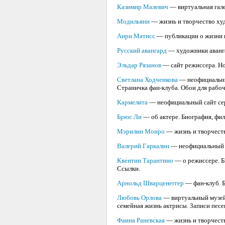
Казимир Малевич
— виртуальная гале
Модильяни
— жизнь и творчество худ
Анри Матисс
— публикации о жизни и
Русский авангард
— художники аванг
Эльдар Рязанов
— сайт режиссера. Но
Светлана Ходченкова
— неофициальный
Страничка фан-клуба. Обои для рабоч
Кармелита
— неофициальный сайт сер
Брюс Ли
— об актере. Биография, фил
Мэрилин Монро
— жизнь и творчеств
Валерий Гаркалин
— неофициальный са
Квентин Тарантино
— о режиссере. Б
Ссылки.
Арнольд Шварценеггер
— фан-клуб. Б
Любовь Орлова
— виртуальный музей 
семейная жизнь актрисы. Записи песен
Фаина Раневская
— жизнь и творчеств