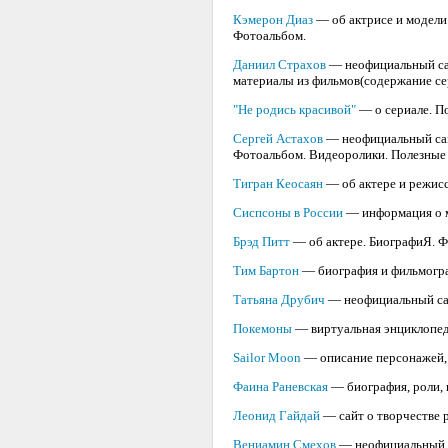
Кэмерон Диаз
— об актрисе и модели.
Фотоальбом.
Даниил Страхов
— неофициальный сайт
материалы из фильмов(содержание сери
"Не родись красивой"
— о сериале. По
Сергей Астахов
— неофициальный сайт
Фотоальбом. Видеоролики. Полезные 
Тигран Кеосаян
— об актере и режисс
Сиспсоны в России
— информация о му
Брэд Питт
— об актере. БиографиЯ. Ф
Тим Бартон
— биография и фильмогра
Татьяна Друбич
— неофициальный сай
Покемоны
— виртуальная энциклопед
Sailor Moon
— описание персонажей, 
Фаина Раневская
— биография, роли, к
Леонид Гайдай
— сайт о творчестве 
Вениамин Смехов
— неофициальный ф