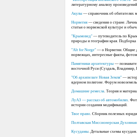
литературному анализу произведений
Акулы
— справочник об обитателях м
Норвегия
— сведения о стране. Личны
статьи о норвежской культуре и обыч
"Крымовед"
— путеводитель по Крыму
природы и географии края. Подборка
"Alt for Norge"
— о Норвегии. Общие д
норвежцах, интересные факты, фотом
Памятники архитектуры
— познавател
восточной Руси (Суздаль, Владимир,
"Об архипелаге Новая Земля"
— истори
ядерном полигоне. Форум новоземель
Домашние ремесла
. Теория и матери
ЛуАЗ — рассказ об автомобилях
. Фо
истории создания модификаций.
Твое право
. Сборник полезных юриди
Полтавская Миссионерская Духовная
Кусудамы
. Детальные схемы кусудам.