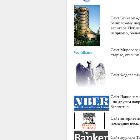
Сайт Банка межд
банковскому над
капитала. Публи
например, больш
Сайт Мирового б
Worldbank
старые, ставшие
Сайт Федерально
Сайт Национальн
- по другим нап
бесплатно.
Сайт авторитетн
последние нескол
Сайт журнала Th