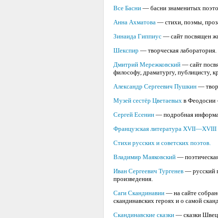
Все Басни
— басни знаменитых поэтов
Анна Ахматова
— стихи, поэмы, проз
Зинаида Гиппиус
— сайт посвящен жи
Шекспир
— творческая лаборатория.
Дмитрий Мережковский
— сайт посвя
философу, драматургу, публицисту, к
Александр Сергеевич Пушкин
— творч
Музей сестёр Цветаевых
в Феодосии 
Сергей Есенин
— подробная информац
Французская литература XVII—XVIII 
Стихи русских и советских поэтов.
Владимир Маяковский
— поэтическая
Иван Сергеевич Тургенев
— русский п
произведения.
Саги Скандинавии
— на сайте собрано
скандинавских героях и о самой скан
Скандинавские сказки
— сказки Швеци