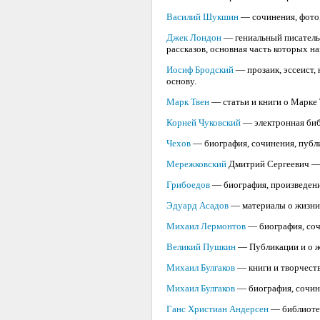
Василий Шукшин
— сочинения, фото,
Джек Лондон
— гениальный писатель 
рассказов, основная часть которых н
Иосиф Бродский
— прозаик, эссеист,
основу.
Марк Твен
— статьи и книги о Марке 
Корней Чуковский
— электронная биб
Чехов
— биография, сочинения, публ
Мережковский
Дмитрий Сергеевич — п
Грибоедов
— биография, произведения
Эдуард Асадов
— материалы о жизни 
Михаил Лермонтов
— биография, соч
Великий Пушкин
— Публикации и о ж
Михаил Булгаков
— книги и творчеств
Михаил Булгаков
— биография, сочине
Ганс Христиан Андерсен
— библиотек