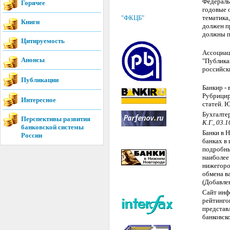
Федераль
Горячее
годовые 
"ФКЦБ"
тематика,
Книги
должен п
должны п
Цитируемость
Ассоциац
Анонсы
"Публика
российски
Публикации
Банкир -
Рубрицир
Интересное
статей. 
Бухгалтер
Перспективы развития
К.Г., 03.
банковской системы
Банки в 
России
банках в
подробны
наиболее
нижегоро
обмена в
(Добавле
Сайт инф
рейтингов
представ
банковско