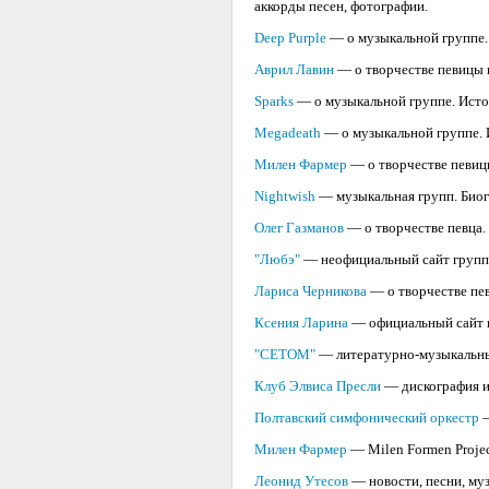
аккорды песен, фотографии.
Deep Purple
— о музыкальной группе.
Аврил Лавин
— о творчестве певицы 
Sparks
— о музыкальной группе. Истор
Megadeath
— о музыкальной группе. И
Милен Фармер
— о творчестве певицы
Nightwish
— музыкальная групп. Биог
Олег Газманов
— о творчестве певца.
"Любэ"
— неофициальный сайт группы.
Лариса Черникова
— о творчестве пев
Ксения Ларина
— официальный сайт п
"СЕТОМ"
— литературно-музыкальный
Клуб Элвиса Пресли
— дискография и 
Полтавский симфонический оркестр
—
Милен Фармер
— Milen Formen Project
Леонид Утесов
— новости, песни, му