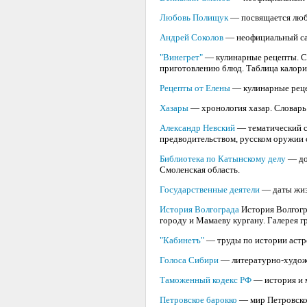
Любовь Полищук
— посвящается люб
Андрей Соколов
— неофициальный сай
"Винегрет"
— кулинарные рецепты. Сб
приготовлению блюд. Таблица калори
Рецепты от Елены
— кулинарные реце
Хазары
— хронология хазар. Словарь 
Александр Невский
— тематический са
предводительством, русском оружии с
Библиотека по Катынскому делу
— док
Смоленская область.
Государственные деятели
— даты жиз
История Волгограда
История Волгогр
городу и Мамаеву кургану. Галерея г
"Кабинетъ"
— труды по истории астр
Голоса Сибири
— литературно-худож
Таможенный кодекс РФ
— история и 
Петровское барокко
— мир Петровского