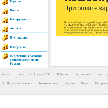
Горячее
Книги
Цитируемость
Анонсы
Публикации
Интересное
Перспективы развития
банковской системы
России
Главная
|
Новости
|
Кризис - 1998
|
Реформы
|
Регулировани
|
Банки и 
|
Правила пользования
|
Заметки на полях
|
Горячее
|
Книги
|
Цитируемо