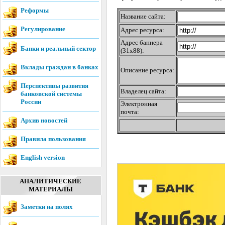
Реформы
Название сайта:
Регулирование
Адрес ресурса:
Адрес баннера
Банки и реальный сектор
(31х88):
Вклады граждан в банках
Описание ресурса:
Перспективы развития
Владелец сайта:
банковской системы
России
Электронная
почта:
Архив новостей
Правила пользования
English version
АНАЛИТИЧЕСКИЕ
МАТЕРИАЛЫ
Заметки на полях