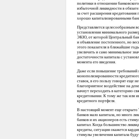
политики в отношении банковского 
избыточной ликвидности в обязат
за счет расширения кредитования
хорошо капитализированными бан
Представляется целесообразным во
установления минимального размера
ЭКЮ, от которой Центральный банк
и объявление постепенного, но ве
этого показателя в ближайшие год
увеличить и само минимальное зна
достаточности капитала с установ
момента его введения.
Даже если повышение требований к
монополизированности кредитного
ставок, в его пользу говорят еще
благоприятное воздействие на ден
начнут переходить в категорию св
кредитовании. К тому же так или 
кредитного портфеля.
В настоящий момент еще открыто "
банков мало капитала, но много лик
банков и их акционеров есть стим
капитал. Когда большинство ликви
кредиты, ситуация окажется кардин
стимулы увеличения капитала буду