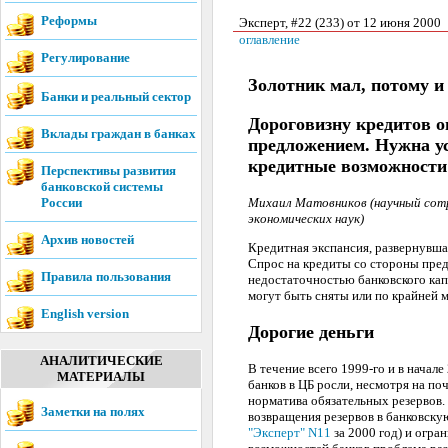
Реформы
Эксперт, #22 (233) от 12 июня 2000
оглавление
Регулирование
Золотник мал, потому и
Банки и реальный сектор
Дороговизну кредитов о
Вклады граждан в банках
предложением. Нужна у
кредитные возможности
Перспективы развития
банковской системы
России
Михаил Матовников (научный сот
экономических наук)
Архив новостей
Кредитная экспансия, развернувша
Спрос на кредиты со стороны пред
Правила пользования
недостаточностью банковского кап
могут быть сняты или по крайней 
English version
Дорогие деньги
АНАЛИТИЧЕСКИЕ
В течение всего 1999-го и в начале
МАТЕРИАЛЫ
банков в ЦБ росли, несмотря на п
норматива обязательных резервов.
Заметки на полях
возвращения резервов в банковску
"Эксперт" N11
за 2000 год) и огр