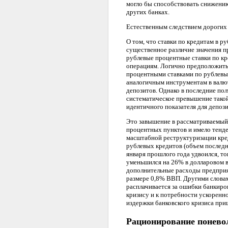
могло бы способствовать снижению
других банках.
Естественным следствием дорогих 
О том, что ставки по кредитам в р
существенное различие значения пр
рублевые процентные ставки по к
операциям. Логично предположить
процентными ставками по рублевы
аналогичным инструментам в валют
депозитов. Однако в последние по
систематическое превышение такой
идентичного показателя для депозит
Это завышение в рассматриваемый
процентных пунктов и имело тенде
масштабной реструктуризации кре
рублевых кредитов (объем последн
января прошлого года удвоился, т
уменьшился на 26% в долларовом в
дополнительные расходы предприя
размере 0,8% ВВП. Другими словам
расплачивается за ошибки банкир
кризису и к потребности ускоренно
издержки банковского кризиса при
Рационирование понево