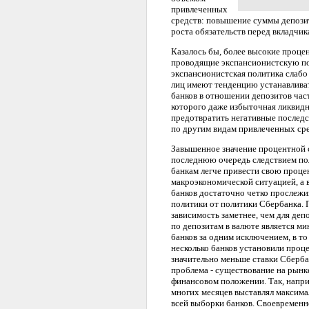
привлеченных
средств: повышение суммы депозито
роста обязательств перед вкладчи
Казалось бы, более высокие процен
проводящие экспансионистскую пол
экспансионистская политика слабо 
лиц имеют тенденцию устанавливат
банков в отношении депозитов час
которого даже избыточная ликвидн
предотвратить негативные последс
по другим видам привлеченных сред
Завышенное значение процентной с
последнюю очередь следствием по
банкам легче привести свою проце
макроэкономической ситуацией, а
банков достаточно четко прослежи
политики от политики Сбербанка. 
зависимость заметнее, чем для деп
по депозитам в валюте является м
банков за одним исключением, в то
несколько банков установили проц
значительно меньше ставки Сбербан
проблема - существование на рынк
финансовом положении. Так, напр
многих месяцев выставлял максима
всей выборки банков. Своевременн