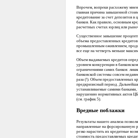
Впрочем, вопреки расхожему мнен
главная причина завышенной стоим
кредитование за счет депозитов в 
банков. Как правило, основным кр
расчетных счетах юрлиц или рыноч
Существенное завышение процентн
объема предоставленных кредитов
промышленным оживлением, продол
все еще на четверть меньше максим
Объем выдаваемых кредитов опреде
уровнем конкуренции в банковском
ограничениями самих банков: ликв
банковской системы совсем недавн
раза (!). Объем предоставленных к
предкризисный период. Дальнейшая
устанавливаемые самими банками, к
нарушению нормативных актов ЦБР
(см. график 5).
Вредные поблажки
Результаты нашего анализа позволя
направленные на форсированную р
резко нарастить их кредитные воз
стоимость предоставляемых кредит