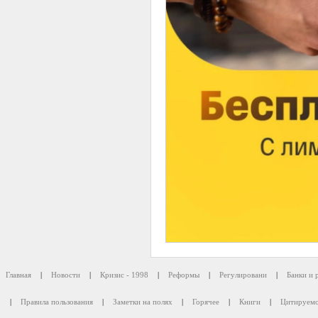
Главная
|
Новости
|
Кризис - 1998
|
Реформы
|
Регулировани
|
Банки и 
|
Правила пользования
|
Заметки на полях
|
Горячее
|
Книги
|
Цитируемо