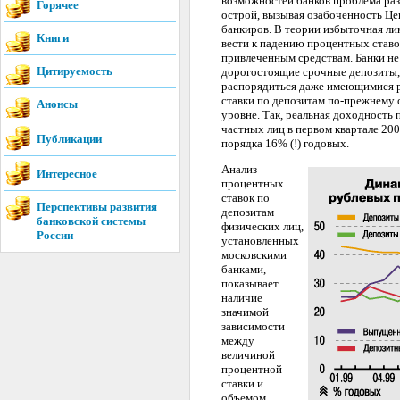
возможностей банков проблема раз
Горячее
острой, вызывая озабоченность Це
банкиров. В теории избыточная ли
Книги
вести к падению процентных ставо
привлеченным средствам. Банки не
Цитируемость
дорогостоящие срочные депозиты, 
распорядиться даже имеющимися 
ставки по депозитам по-прежнему 
Анонсы
уровне. Так, реальная доходность
частных лиц в первом квартале 200
Публикации
порядка 16% (!) годовых.
Анализ
Интересное
процентных
ставок по
Перспективы развития
депозитам
банковской системы
физических лиц,
России
установленных
московскими
банками,
показывает
наличие
значимой
зависимости
между
величиной
процентной
ставки и
объемом