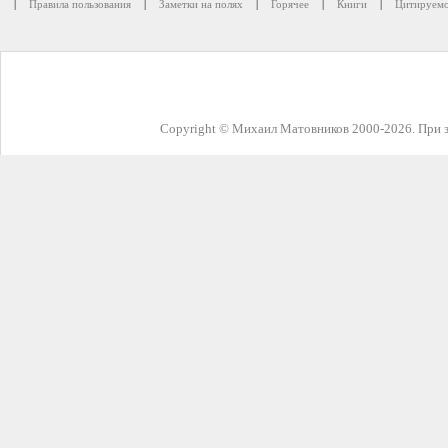
|
Правила пользования
|
Заметки на полях
|
Горячее
|
Книги
|
Цитируемо
Copyright © Михаил Матовников 2000-2026. При з