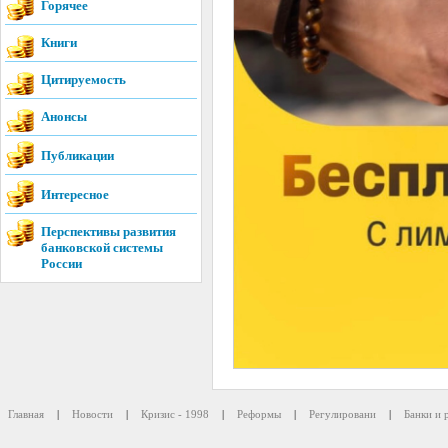
Горячее
Книги
Цитируемость
Анонсы
Публикации
Интересное
Перспективы развития
банковской системы
России
Главная
|
Новости
|
Кризис - 1998
|
Реформы
|
Регулировани
|
Банки и 