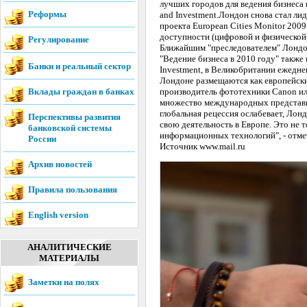
лучших городов для ведения бизнеса 
Реформы
and Investment.Лондон снова стал ли
проекта European Cities Monitor 200
доступности (цифровой и физической
Регулирование
Ближайшим "преследователем" Лондон
"Ведение бизнеса в 2010 году" также
Банки и реальный сектор
Investment, в Великобритании ежедн
Лондоне размещаются как европейски
Вклады граждан в банках
производитель фототехники Canon ил
множество международных представите
глобальная рецессия ослабевает, Лон
Перспективы развития
свою деятельность в Европе. Это не 
банковской системы
информационных технологий", - отмет
России
Источник www.mail.ru
Архив новостей
Правила пользования
English version
АНАЛИТИЧЕСКИЕ
МАТЕРИАЛЫ
Заметки на полях