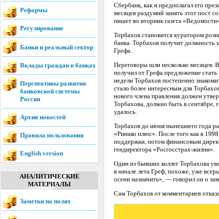
Сбербанк, как и предполагал его пре
Реформы
месяцев раздумий занять этот пост 
пишет во вторник газета «Ведомости»
Регулирование
Торбахов становится куратором розни
банка. Торбахов получит должность з
Банки и реальный сектор
Грефа.
Переговоры шли несколько месяцев. 
Вклады граждан в банках
получил от Грефа предложение стать 
недели Торбахов постепенно знакомит
Перспективы развития
стало более интересным для Торбахов
банковской системы
нового члена правления должен утвер
России
Торбахова, должно быть в сентябре, 
удалось.
Архив новостей
Торбахов до июня нынешнего года ра
«Ринако плюс». После того как в 199
Правила пользования
поддержки, потом финансовым директ
гендиректора «Росгосстрах-жизни».
English version
Один из бывших коллег Торбахова уве
в начале лета Греф, похоже, уже всер
АНАЛИТИЧЕСКИЕ
осени назначить», — говорил он о зам
МАТЕРИАЛЫ
Сам Торбахов от комментариев отказа
Заметки на полях