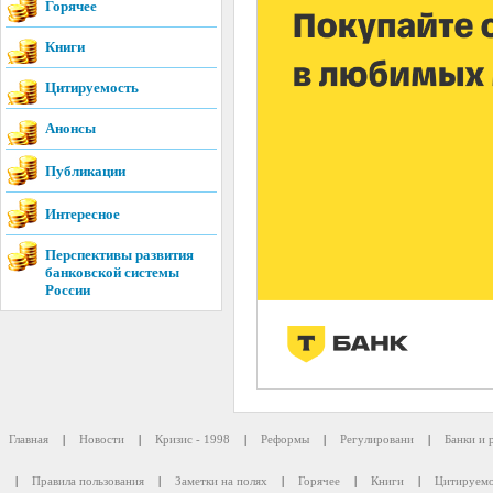
Горячее
Книги
Цитируемость
Анонсы
Публикации
Интересное
Перспективы развития
банковской системы
России
Главная
|
Новости
|
Кризис - 1998
|
Реформы
|
Регулировани
|
Банки и 
|
Правила пользования
|
Заметки на полях
|
Горячее
|
Книги
|
Цитируемо