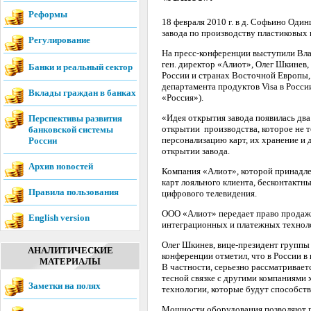
Реформы
18 февраля 2010 г. в д. Софьино Оди
завода по производству пластиковых 
Регулирование
На пресс-конференции выступили Влад
ген. директор «Алиот», Олег Шкинев
Банки и реальный сектор
России и странах Восточной Европы,
департамента продуктов Visa в Росс
Вклады граждан в банках
«Россия»).
«Идея открытия завода появилась два
Перспективы развития
открытии производства, которое не т
банковской системы
персонализацию карт, их хранение и 
России
открытии завода.
Архив новостей
Компания «Алиот», которой принадлеж
карт лояльного клиента, бесконтактны
Правила пользования
цифрового телевидения.
ООО «Алиот» передает право продаж 
English version
интеграционных и платежных технол
Олег Шкинев, вице-президент группы 
АНАЛИТИЧЕСКИЕ
конференции отметил, что в России в 
МАТЕРИАЛЫ
В частности, серьезно рассматривает
тесной связке с другими компаниями
Заметки на полях
технологии, которые будут способст
Мощности оборудования позволяют пр