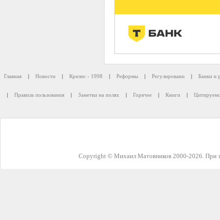
Главная
|
Новости
|
Кризис - 1998
|
Реформы
|
Регулировани
|
Банки и 
|
Правила пользования
|
Заметки на полях
|
Горячее
|
Книги
|
Цитируемо
Copyright © Михаил Матовников 2000-2026. При з