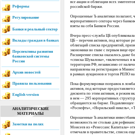
все акции и облигации всех эмитенто
Реформы
российской биржи.
Опрошенные Ъ аналитики полагают, 
Регулирование
корпоративного сектора через банков
взяты на себя Банком России.
Банки и реальный сектор
Вчера пресс-служба ЦБ опубликовала
Вклады граждан в банках
ЦБ – перечня активов, под которые р
облигаций списка предприятий, при
экономики во главе с первым вице-пр
Перспективы развития
Расширение списка оказалось даже бо
банковской системы
«списка Шувалова», «включенных в к
России
территории РФ, независимо от налич
направлены на регистрацию в Минюст,
Архив новостей
в рамках аукционов и торгов РЕПО на
Правила пользования
Пока формулировки поправок в ломба
активов, под которые предоставляет
дисконта по этим активам, и режим 
English version
в нем — 295 корпоративных структур,
обращаются на бирже. Подавляющее б
«Роснефть», «Норильский никель», «
АНАЛИТИЧЕСКИЕ
МАТЕРИАЛЫ
Опрошенные Ъ аналитики инвестбанко
возможность не столько для рефинанс
Заметки на полях
Моисеев из «Ренессанс Капитала» отм
отмечали в правительстве, список ещ