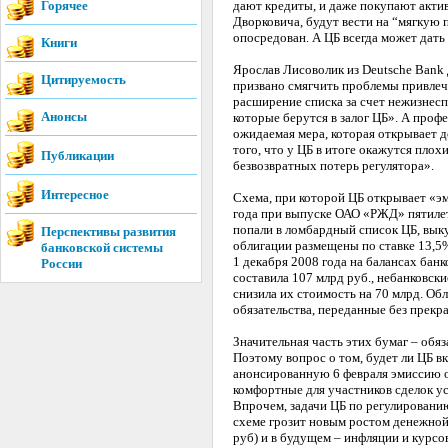
Горячее
дают кредиты, и даже покупают актив
Дворковича, будут вести на “мягкую п
опосредован. А ЦБ всегда может дать
Книги
Ярослав Лисоволик из Deutsche Bank
Цитируемость
призвано смягчить проблемы привле
расширение списка за счет нежизнес
Анонсы
которые берутся в залог ЦБ». А про
ожидаемая мера, которая открывает 
того, что у ЦБ в итоге окажутся пло
Публикации
безвозвратных потерь регулятора».
Интересное
Схема, при которой ЦБ открывает «э
года при выпуске ОАО «РЖД» пятилет
попали в ломбардный список ЦБ, вык
Перспективы развития
облигации размещены по ставке 13,5%
банковской системы
1 декабря 2008 года на балансах бан
России
составила 107 млрд руб., небанковски
снизила их стоимость на 70 млрд. Об
обязательства, переданные без прекр
Значительная часть этих бумаг – обя
Поэтому вопрос о том, будет ли ЦБ в
анонсированную 6 февраля эмиссию об
комфортные для участников сделок у
Впрочем, задачи ЦБ по регулировани
схеме грозит новым ростом денежной 
руб) и в будущем – инфляции и курсов