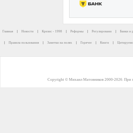
Главная
|
Новости
|
Кризис - 1998
|
Реформы
|
Регулировани
|
Банки и 
|
Правила пользования
|
Заметки на полях
|
Горячее
|
Книги
|
Цитируемо
Copyright © Михаил Матовников 2000-2026. При з