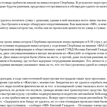
столицы грабители напали на инкассаторов Сбербанка. В результате перестре
, даже будучи раненым, продолжал отстреливаться и обезвредил одного из нале
далось похитить сумку с деньгами, однако в ней оказалась всего лишь тысяча
, был брошен и вскоре обнаружен оперативниками. Как выяснили «НИ», в нек
аботу инкассаторов так, чтобы они не проносили ценности по улице в сумках.
на троих инкассаторов Сбербанка произошло вчера примерно в 9.30 утра у д
реступники поджидали инкассаторов у отделения Сбербанка на машине «ВАЗ-2
 Управления информации и общественных связей ГУВД Москвы Евгений Гильде
а, двое злоумышленников в масках выскочили из «Жигулей» и открыли огонь 
а. Двое инкассаторов были убиты на месте, а третий, даже получив ранения, в
авили в больницу, где он был задержан сотрудниками милиции». Его личность у
рудники милиции указывают лишь на то, что это был уроженец одной из северо
трагедии, в ходе ожесточенной перестрелки пострадали также трое прохожих.
время стрельбы в «Жигулях», неизвестно. Бандитам все же удалось ограбить ин
что люди погибли фактически ни за что: в похищенной сумке оказалась всего л
рыться, но делали это неумело, трижды меняя свое транспортное средство. Б
 и выстрелив в руку случайно подвернувшемуся водителю автомобиля Volkswa
, и она грабителям не приглянулась. Вскоре преступники угнали автомобиль Vol
ге. «Задержать всю банду не удалось, но со слов очевидцев происшествия был
мых преступников, – сообщил «НИ» Евгений Гильдеев. – Остальные члены гру