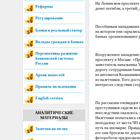
Hа Ленинском проспекте 
Реформы
денег погибли, а третий
Регулирование
Пособникам нападавших у
Банки и реальный сектор
на котором они скрылись
банках организовывают р
Вклады граждан в банках
Перспективы развития
Вооруженное нападение 
банковской системы
проспекту в Москве. «П
России
заместитель начальника
дорогу сотрудникам банк
из автоматов Калашников
Архив новостей
из налетчиков. Того дост
интересах следствия сот
Правила пользования
English version
По рассказам очевидцев 
преступников сидели во 
АНАЛИТИЧЕСКИЕ
впоследствии оказалось, 
МАТЕРИАЛЫ
Налетчики попытались ск
неподалеку от места ЧП
путь на иномарке. Правда
Заметки на полях
его они бросили по доро
фотороботы предполагае