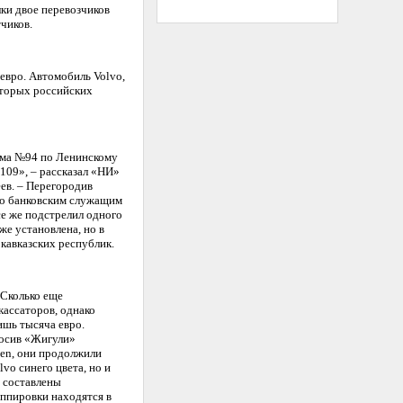
лки двое перевозчиков
тчиков.
 евро. Автомобиль Volvo,
оторых российских
ома №94 по Ленинскому
109», – рассказал «НИ»
ев. – Перегородив
по банковским служащим
се же подстрелил одного
же установлена, но в
кавказских республик.
 Сколько еще
кассаторов, однако
ишь тысяча евро.
росив «Жигули»
gen, они продолжили
vo синего цвета, но и
и составлены
ппировки находятся в