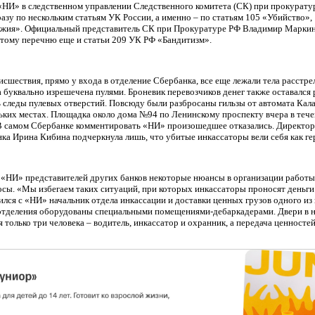
«НИ» в следственном управлении Следственного комитета (СК) при прокурату
азу по нескольким статьям УК России, а именно – по статьям 105 «Убийство»,
жия». Официальный представитель СК при Прокуратуре РФ Владимир Маркин 
этому перечню еще и статьи 209 УК РФ «Бандитизм».
исшествия, прямо у входа в отделение Сбербанка, все еще лежали тела расстр
 буквально изрешечена пулями. Броневик перевозчиков денег также оставался 
следы пулевых отверстий. Повсюду были разбросаны гильзы от автомата Кала
льких местах. Площадка около дома №94 по Ленинскому проспекту вчера в теч
 В самом Сбербанке комментировать «НИ» произошедшее отказались. Директор
ка Ирина Кибина подчеркнула лишь, что убитые инкассаторы вели себя как ге
«НИ» представителей других банков некоторые нюансы в организации работы
сы. «Мы избегаем таких ситуаций, при которых инкассаторы проносят деньги 
ился с «НИ» начальник отдела инкассации и доставки ценных грузов одного из
тделения оборудованы специальными помещениями-дебаркадерами. Двери в 
 только три человека – водитель, инкассатор и охранник, а передача ценносте