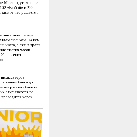
ре Москвы, уголовное
 162 «Разбой» и 222
заявил, что решается
елянных инкассаторов.
рядом с банком. На нем
шникова, а пятна крови
ение многих часов
 Управления
рои.
 инкассаторов
от здания банка до
 коммерческих банков
них открываются по
й проводится через