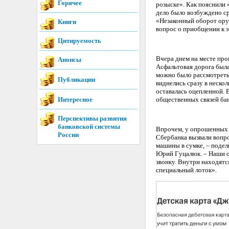
Горячее
розыске». Как пояснили 
дело было возбуждено ср
«Незаконный оборот ору
Книги
вопрос о приобщении к 
Цитируемость
Вчера днем на месте про
Анонсы
Асфальтовая дорога была
можно было рассмотреть 
Публикации
виднелись сразу в неско
оставалась оцепленной.
Интересное
общественных связей бан
Перспективы развития
банковской системы
Впрочем, у опрошенных 
России
Сбербанка вызвали вопро
машины в сумке, – подел
Юрий Гуцалюк. – Наши о
звонку. Внутри находятся
специальный лоток».