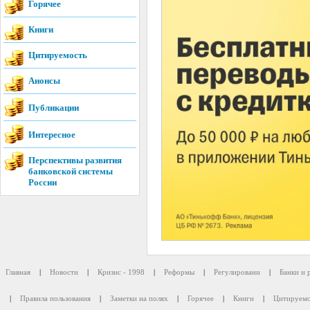
Горячее
Книги
Цитируемость
Анонсы
Публикации
Интересное
Перспективы развития
банковской системы
России
Главная
|
Новости
|
Кризис - 1998
|
Реформы
|
Регулировани
|
Банки и 
|
Правила пользования
|
Заметки на полях
|
Горячее
|
Книги
|
Цитируемо