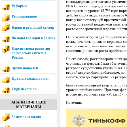
господдержки, рассчитывая увеличить
Реформы
РИА Новости председатель правления 
находится на уровне 13,7% (при норм
действующих акционеров в размере 6
Регулирование
пока у нас нет текущей практическо
государственной поддержки капитала.
Банки и реальный сектор
ростом просроченной задолженности
Он пояснил, что, следуя тенденции в
Вклады граждан в банках
весны начались признаки перелома си
осторожным оптимизмом, потому что 
Перспективы развития
снижения динамики роста проблемной
банковской системы
России
По его словам, рост просроченных до
что январь и февраль были убыточным
Архив новостей
резервов существенно уменьшился. П
второй квартал был прибыльным, но 
сказать, что до формирования резерв
Правила пользования
Банк закончил первый квартал с приб
English version
уровню прибыльности. При этом форм
итогам первого квартала «Уралсиб» п
АНАЛИТИЧЕСКИЕ
Источник:
МАТЕРИАЛЫ
Заметки на полях