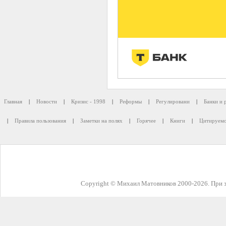
Главная
|
Новости
|
Кризис - 1998
|
Реформы
|
Регулировани
|
Банки и 
|
Правила пользования
|
Заметки на полях
|
Горячее
|
Книги
|
Цитируемо
Copyright © Михаил Матовников 2000-2026. При з