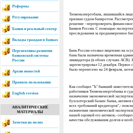
Реформы
Тюменьэнергобанк, лишившийся лиценз
Регулирование
признан судом банкротом. Рассмотрен
решение - перепроверить финансовое
Банком России. С помощью экспертиз
Банки и реальный сектор
преследования за преднамеренное ба
Вклады граждан в банках
Банк России отозвал лицензию на осу
Перспективы развития
банк была назначена временная админ
банковской системы
ликвидатора (в обоих случаях АСВ).
России
зарегистрировал 12 декабря. Первое 
было перенесено на 24 февраля, затем 
Архив новостей
Правила пользования
Как сообщил "Ъ" бывший заместител
работников Тюменьэнергобанка в суде
English version
назначении экономической экспертизы
бухгалтерский баланс банка, активов
всех требований кредиторов",- поясн
АНАЛИТИЧЕСКИЕ
назначении экономической экспертизы
МАТЕРИАЛЫ
нашей оценкой его активов,- сообщил
качества обслуживания долгов и необ
Заметки на полях