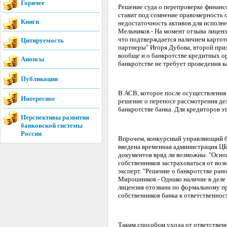
Горячее
Решение суда о перепроверке финансо
ставит под сомнение правомерность 
Книги
недостаточность активов для исполне
Мельников.- На момент отзыва лиценз
что подтверждается наличием картот
Цитируемость
партнеры" Игоря Дубова, второй приз
вообще и о банкротстве кредитных ор
Анонсы
банкротстве не требует проведения ка
Публикации
В АСВ, которое после осуществления
Интересное
решение о переносе рассмотрения дел
банкротстве банка. Для кредиторов эт
Перспективы развития
банковской системы
России
Впрочем, конкурсный управляющий бан
введена временная администрация ЦБ
документов вряд ли возможны. "Основ
собственников застраховаться от воз
эксперт. "Решение о банкротстве ран
Мирошников.- Однако наличие в деле 
лицензия отозвана по формальному п
собственников банка к ответственнос
Таким способом ухода от ответственн