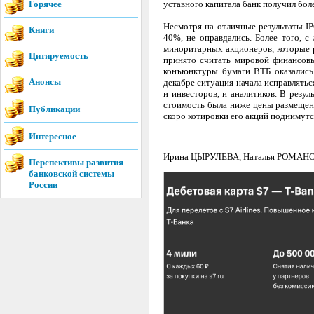
Горячее
уставного капитала банк получил бол
Несмотря на отличные результаты IP
Книги
40%, не оправдались. Более того, с
миноритарных акционеров, которые 
Цитируемость
принято считать мировой финансовы
конъюнктуры бумаги ВТБ оказались
Анонсы
декабре ситуация начала исправлятьс
и инвесторов, и аналитиков. В резу
стоимость была ниже цены размещени
Публикации
скоро котировки его акций поднимут
Интересное
Ирина ЦЫРУЛЕВА, Наталья РОМАНО
Перспективы развития
банковской системы
России