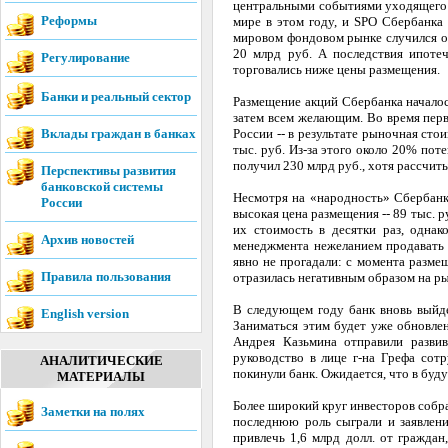
центральными событиями уходящего 
Реформы
мире в этом году, и SPO Сбербанка
мировом фондовом рынке случился об
20 млрд руб. А последствия ипотеч
Регулирование
торговались ниже цены размещения.
Банки и реальный сектор
Размещение акций Сбербанка началось
затем всем желающим. Во время перв
Вклады граждан в банках
России -- в результате рыночная сто
тыс. руб. Из-за этого около 20% пот
получил 230 млрд руб., хотя рассчит
Перспективы развития
банковской системы
Несмотря на «народность» Сбербанк
России
высокая цена размещения -- 89 тыс. 
их стоимость в десятки раз, одна
Архив новостей
менеджмента нежеланием продавать 
явно не прогадали: с момента разме
Правила пользования
отразилась негативным образом на р
В следующем году банк вновь выйде
English version
Заниматься этим будет уже обновле
Андрея Казьмина отправили разви
руководство в лице г-на Грефа сот
АНАЛИТИЧЕСКИЕ
покинули банк. Ожидается, что в буд
МАТЕРИАЛЫ
Более широкий круг инвесторов собра
Заметки на полях
последнюю роль сыграли и заявлен
привлечь 1,6 млрд долл. от граждан