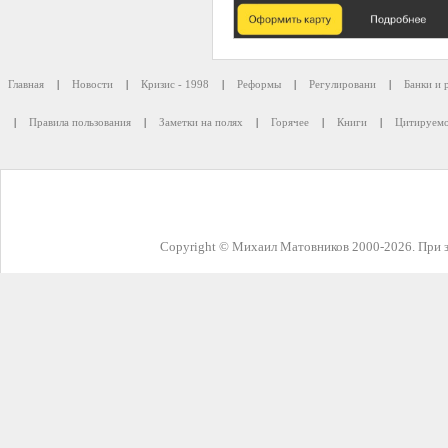
Главная
|
Новости
|
Кризис - 1998
|
Реформы
|
Регулировани
|
Банки и 
|
Правила пользования
|
Заметки на полях
|
Горячее
|
Книги
|
Цитируемо
Copyright © Михаил Матовников 2000-2026. При з