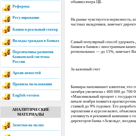
объявил вчера ЦБ.
Реформы
Регулирование
На рынке чувствуется нервозность, и
частных вкладчиков, замечает дирек
Банки и реальный сектор
Вклады граждан в банках
Самый популярный способ удержать 
банков и банков с иностранным капит
региональных — до 15%, замечает Ва
Перспективы развития
банковской системы
России
За казенный счет
Архив новостей
Правила пользования
Банкиры напоминают клиентам, что го
октября увеличена с 400 000 до 700 
English version
«Максимальный процент с государстве
начале ноября появится краткосрочны
ставкой до 9% годовых. Его разработ
АНАЛИТИЧЕСКИЕ
зарплатами и курсом валют, объясни
МАТЕРИАЛЫ
упомянуть в рекламной кампании о го
директоров банка «Аскольд», входяще
Заметки на полях