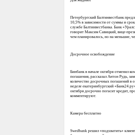
Петербургский Балтинвестбанк предла
10,5% в зависимости от суммы и срока
службе Балтинвестбанка. Банк «Урал
говорит Максим Савицкий, вице-прези
чем планировалось, но на меньшие, ч
Досрочное освобождение
Бинбанк в начале октября отменил ко
погашения, рассказал Антон Рудь, за
количество досрочных погашений в ок
неделе екатеринбургский «Банк24.ру»
октября досрочно погасит кредит, про
комментируют.
Камера бесплатно
Swedbank решил «подхватить» клиенто