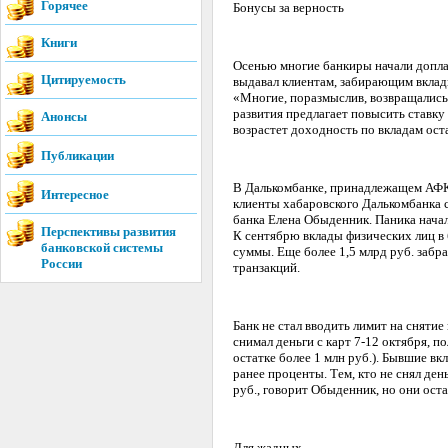
Горячее
Бонусы за верность
Книги
Осенью многие банкиры начали допла
Цитируемость
выдавал клиентам, забирающим вклады
«Многие, поразмыслив, возвращались
развития предлагает повысить ставку 
Анонсы
возрастет доходность по вкладам оста
Публикации
В Далькомбанке, принадлежащем АФК 
Интересное
клиенты хабаровского Далькомбанка с
банка Елена Обыденник. Паника начала
Перспективы развития
К сентябрю вклады физических лиц в б
банковской системы
суммы. Еще более 1,5 млрд руб. забр
России
транзакций.
Банк не стал вводить лимит на снятие
снимал деньги с карт 7-12 октября, по
остатке более 1 млн руб.). Бывшие в
ранее проценты. Тем, кто не снял ден
руб., говорит Обыденник, но они оста
Для жадных