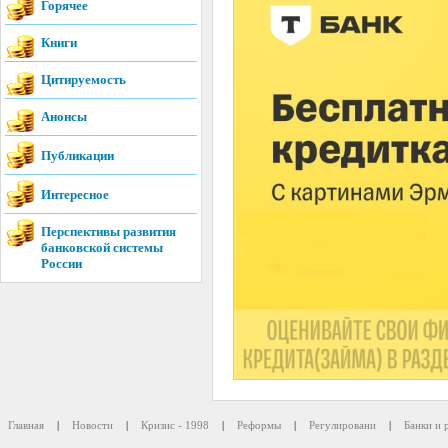
Горячее
Книги
Цитируемость
Анонсы
Публикации
Интересное
Перспективы развития
банковской системы
России
Главная
|
Новости
|
Кризис - 1998
|
Реформы
|
Регулировани
|
Банки и 