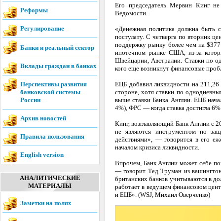
Его председатель Мервин Кинг не 
Реформы
Ведомости.
Регулирование
«Денежная политика должна быть с
постулату. C четверга по вторник ц
поддержку рынку более чем на $377
Банки и реальный сектор
ипотечном рынке США, из-за котор
Швейцарии, Австралии. Ставки по од
Вклады граждан в банках
кого еще возникнут финансовые проб
Перспективы развития
ЕЦБ добавил ликвидности на 211,26
банковской системы
стороне, хотя ставки по однодневны
России
выше ставки Банка Англии. ЕЦБ нача
4%), ФРС — когда ставка достигла 6
Архив новостей
Кинг, возглавляющий Банк Англии с 2
не являются инструментом по защ
Правила пользования
действиями», — говорится в его еж
началом кризиса ликвидности.
English version
Впрочем, Банк Англии может себе по
— говорит Тед Труман из вашингтонско
АНАЛИТИЧЕСКИЕ
британских банков учитываются в дол
МАТЕРИАЛЫ
работает в ведущем финансовом цент
и ЕЦБ». (WSJ, Михаил Оверченко)
Заметки на полях