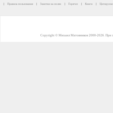
|
Правила пользования
|
Заметки на полях
|
Горячее
|
Книги
|
Цитируемо
Copyright © Михаил Матовников 2000-2026. При з