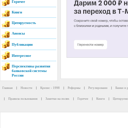
Горячее
Книги
Цитируемость
Анонсы
Публикации
Интересное
Перспективы развития
банковской системы
России
Главная
|
Новости
|
Кризис - 1998
|
Реформы
|
Регулировани
|
Банки и 
|
Правила пользования
|
Заметки на полях
|
Горячее
|
Книги
|
Цитируемо