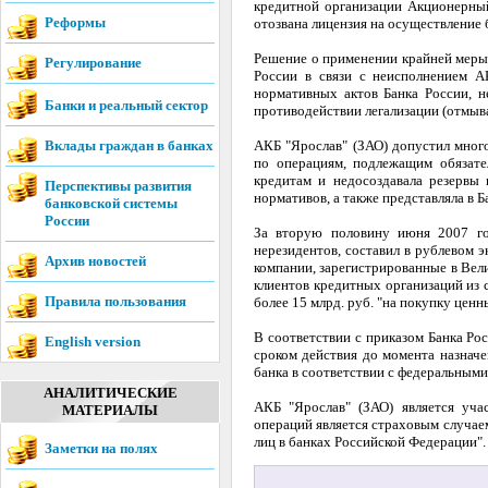
кредитной организации Акционерный
Реформы
отозвана лицензия на осуществление 
Решение о применении крайней меры 
Регулирование
России в связи с неисполнением А
нормативных актов Банка России, 
Банки и реальный сектор
противодействии легализации (отмыв
Вклады граждан в банках
АКБ "Ярослав" (ЗАО) допустил мног
по операциям, подлежащим обязате
кредитам и недосоздавала резервы
Перспективы развития
нормативов, а также представляла в 
банковской системы
России
За вторую половину июня 2007 го
нерезидентов, составил в рублевом 
Архив новостей
компании, зарегистрированные в Вели
клиентов кредитных организаций из 
Правила пользования
более 15 млрд. руб. "на покупку ценн
В соответствии с приказом Банка Ро
English version
сроком действия до момента назнач
банка в соответствии с федеральным
АНАЛИТИЧЕСКИЕ
АКБ "Ярослав" (ЗАО) является уча
МАТЕРИАЛЫ
операций является страховым случа
лиц в банках Российской Федерации".
Заметки на полях