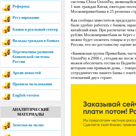
системы China UnionPay, являющейся
Реформы
1 млн. граждан Китая, ежегодно посе
Москомприватбанка в 25 регионах ст
Регулирование
Как сообщил заместитель председате
было удобно работать с банком, экра
Банки и реальный сектор
китайский язык. При распечатке чека
рублях Москомприватбанк не берет с
можно будет оплатить товары и услу
Вклады граждан в банках
России, что по-достоинству оценят к
Перспективы развития
«Банковская группа ПриватБанк, част
банковской системы
UnionPay в 2006 г., сегодня же посл
России
можем обеспечить гостям из Поднебес
которым они привыкли дома, – говор
Архив новостей
сотрудничество нашего банка с плат
отношений двух стран».
Правила пользования
English version
АНАЛИТИЧЕСКИЕ
МАТЕРИАЛЫ
Заметки на полях