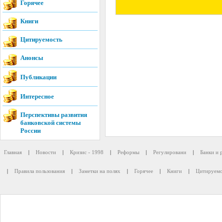
Горячее
Книги
Цитируемость
Анонсы
Публикации
Интересное
Перспективы развития
банковской системы
России
Главная
|
Новости
|
Кризис - 1998
|
Реформы
|
Регулировани
|
Банки и 
|
Правила пользования
|
Заметки на полях
|
Горячее
|
Книги
|
Цитируемо