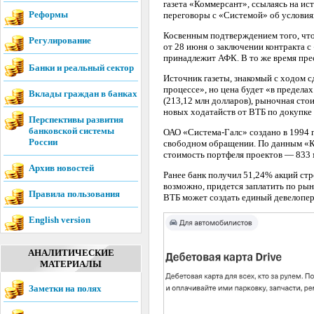
газета «Коммерсант», ссылаясь на ис
Реформы
переговоры с «Системой» об условия
Косвенным подтверждением того, что
Регулирование
от 28 июня о заключении контракта 
принадлежит АФК. В то же время прес
Банки и реальный сектор
Источник газеты, знакомый с ходом с
процессе», но цена будет «в предела
Вклады граждан в банках
(213,12 млн долларов), рыночная сто
новых ходатайств от ВТБ по докупке 
Перспективы развития
банковской системы
ОАО «Система-Галс» создано в 1994 
России
свободном обращении. По данным «Ком
стоимость портфеля проектов — 833 
Архив новостей
Ранее банк получил 51,24% акций стро
возможно, придется заплатить по рын
Правила пользования
ВТБ может создать единый девелоперс
English version
АНАЛИТИЧЕСКИЕ
МАТЕРИАЛЫ
Заметки на полях