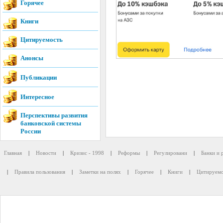
Горячее
Книги
Цитируемость
Анонсы
Публикации
Интересное
Перспективы развития
банковской системы
России
Главная
|
Новости
|
Кризис - 1998
|
Реформы
|
Регулировани
|
Банки и 
|
Правила пользования
|
Заметки на полях
|
Горячее
|
Книги
|
Цитируемо