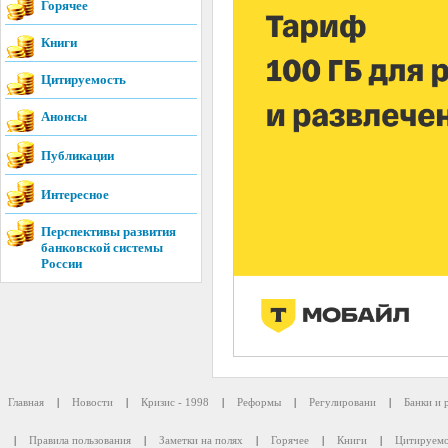
Горячее
Книги
Цитируемость
Анонсы
Публикации
Интересное
Перспективы развития
банковской системы
России
Главная
|
Новости
|
Кризис - 1998
|
Реформы
|
Регулировани
|
Банки и 
|
Правила пользования
|
Заметки на полях
|
Горячее
|
Книги
|
Цитируемо