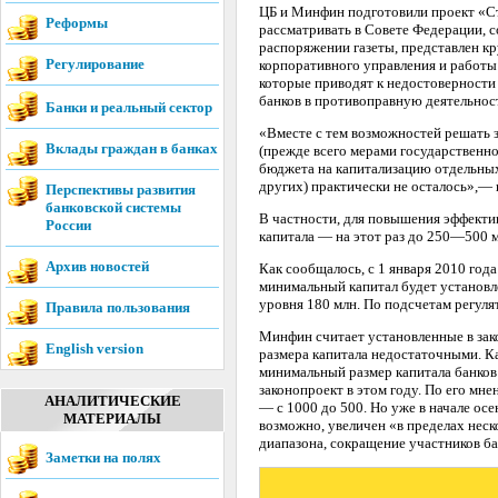
ЦБ и Минфин подготовили проект «Стр
Реформы
рассматривать в Совете Федерации, с
распоряжении газеты, представлен кр
Регулирование
корпоративного управления и работы
которые приводят к недостоверности 
банков в противоправную деятельнос
Банки и реальный сектор
«Вместе с тем возможностей решать 
Вклады граждан в банках
(прежде всего мерами государственно
бюджета на капитализацию отдельных
других) практически не осталось»,— 
Перспективы развития
банковской системы
В частности, для повышения эффекти
России
капитала — на этот раз до 250—500 м
Архив новостей
Как сообщалось, с 1 января 2010 года
минимальный капитал будет установле
уровня 180 млн. По подсчетам регуля
Правила пользования
Минфин считает установленные в зак
English version
размера капитала недостаточными. К
минимальный размер капитала банков 
законопроект в этом году. По его мн
АНАЛИТИЧЕСКИЕ
— с 1000 до 500. Но уже в начале ос
МАТЕРИАЛЫ
возможно, увеличен «в пределах неск
диапазона, сокращение участников ба
Заметки на полях