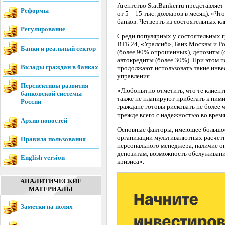
Агентство StatBanker.ru представляе
Реформы
от 5—15 тыс. долларов в месяц). «Что
банков. Четверть из состоятельных кл
Регулирование
Среди популярных у состоятельных г
ВТБ 24, «Уралсиб», Банк Москвы и Р
Банки и реальный сектор
(более 90% опрошенных), депозиты (
автокредиты (более 30%). При этом 
Вклады граждан в банках
продолжают использовать такие инве
управления.
Перспективы развития
«Любопытно отметить, что те клиент
банковской системы
также не планируют прибегать к ним
России
граждане готовы рисковать не более
прежде всего с надежностью во время
Архив новостей
Основные факторы, имеющее большое
организации мультивалютных расчетны
Правила пользования
персонального менеджера, наличие on
депозитам, возможность обслуживания
English version
кризиса».
АНАЛИТИЧЕСКИЕ
МАТЕРИАЛЫ
Заметки на полях