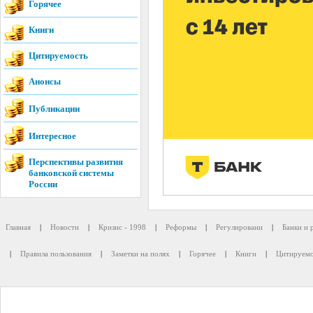
Горячее
Книги
Цитируемость
Анонсы
Публикации
Интересное
Перспективы развития
банковской системы
России
Главная
|
Новости
|
Кризис - 1998
|
Реформы
|
Регулировани
|
Банки и 
|
Правила пользования
|
Заметки на полях
|
Горячее
|
Книги
|
Цитируемо