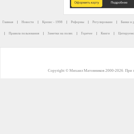
Главная
|
Новости
|
Кризис - 1998
|
Реформы
|
Регулировани
|
Банки и 
|
Правила пользования
|
Заметки на полях
|
Горячее
|
Книги
|
Цитируемо
Copyright © Михаил Матовников 2000-2026. При з