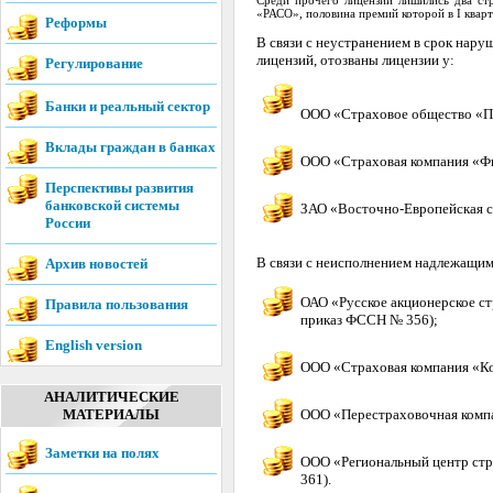
Среди прочего лицензий лишились два с
«РАСО», половина премий которой в I кварт
Реформы
В связи с неустранением в срок нару
лицензий, отозваны лицензии у:
Регулирование
Банки и реальный сектор
ООО «Страховое общество «По
Вклады граждан в банках
ООО «Страховая компания «Фи
Перспективы развития
банковской системы
ЗАО «Восточно-Европейская с
России
В связи с неисполнением надлежащим
Архив новостей
ОАО «Русское акционерское ст
Правила пользования
приказ ФССН № 356);
English version
ООО «Страховая компания «Кол
АНАЛИТИЧЕСКИЕ
МАТЕРИАЛЫ
ООО «Перестраховочная компан
Заметки на полях
ООО «Региональный центр стра
361).