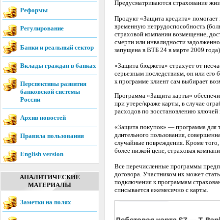
Предусматриваются страхование жизни
Реформы
Продукт «Защита кредита» помогает к
временную нетрудоспособность (боль
Регулирование
страховой компании возмещение, дос
смерти или инвалидности задолженно
Банки и реальный сектор
запущена в ВТБ 24 в марте 2009 года)
Вклады граждан в банках
«Защита бюджета» страхует от несчас
серьезным последствиям, он или его
к программе клиент сам выбирает воз
Перспективы развития
банковской системы
Программа «Защита карты» обеспечив
России
при утере/краже карты, в случае огр
расходов по восстановлению ключей 
Архив новостей
«Защита покупок» — программа для т
длительного пользования, совершенна
Правила пользования
случайные повреждения. Кроме того,
более низкой цене, страховая компан
English version
Все перечисленные программы предп
договора. Участником их может стат
АНАЛИТИЧЕСКИЕ
подключения к программам страхован
МАТЕРИАЛЫ
списывается ежемесячно с карты.
Заметки на полях