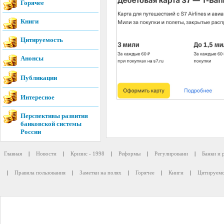
Горячее
Книги
Цитируемость
Анонсы
Публикации
Интересное
Перспективы развития
банковской системы
России
Главная
|
Новости
|
Кризис - 1998
|
Реформы
|
Регулировани
|
Банки и 
|
Правила пользования
|
Заметки на полях
|
Горячее
|
Книги
|
Цитируемо