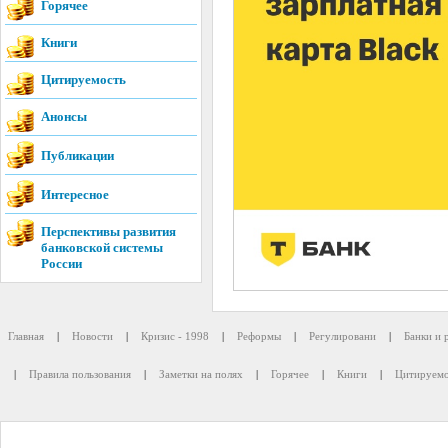
Горячее
Книги
Цитируемость
Анонсы
Публикации
Интересное
Перспективы развития
банковской системы
России
Главная
|
Новости
|
Кризис - 1998
|
Реформы
|
Регулировани
|
Банки и 
|
Правила пользования
|
Заметки на полях
|
Горячее
|
Книги
|
Цитируемо