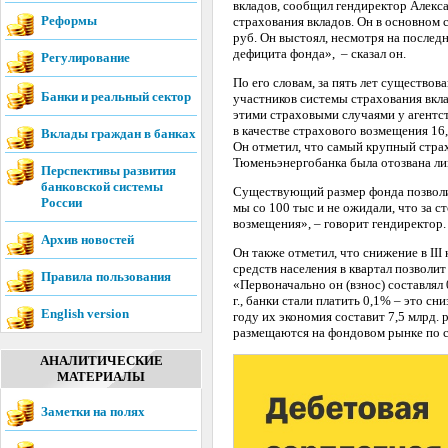
вкладов, сообщил гендиректор Алекс
Реформы
страхования вкладов. Он в основном 
руб. Он выстоял, несмотря на послед
дефицита фонда», – сказал он.
Регулирование
По его словам, за пять лет существов
Банки и реальный сектор
участников системы страхования вкла
этими страховыми случаями у агентст
в качестве страхового возмещения 16
Вклады граждан в банках
Он отметил, что самый крупный страх
Тюменьэнергобанка была отозвана лице
Перспективы развития
банковской системы
Существующий размер фонда позволил 
России
мы со 100 тыс и не ожидали, что за 
возмещения», – говорит гендиректор.
Архив новостей
Он также отметил, что снижение в III
средств населения в квартал позволи
Правила пользования
«Первоначально он (взнос) составлял 
г., банки стали платить 0,1% – это сн
English version
году их экономия составит 7,5 млрд. 
размещаются на фондовом рынке по с
АНАЛИТИЧЕСКИЕ
МАТЕРИАЛЫ
Заметки на полях