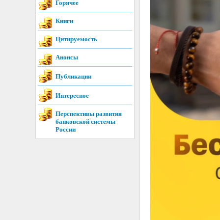
Горячее
Книги
Цитируемость
Анонсы
Публикации
Интересное
Перспективы развития
банковской системы
России