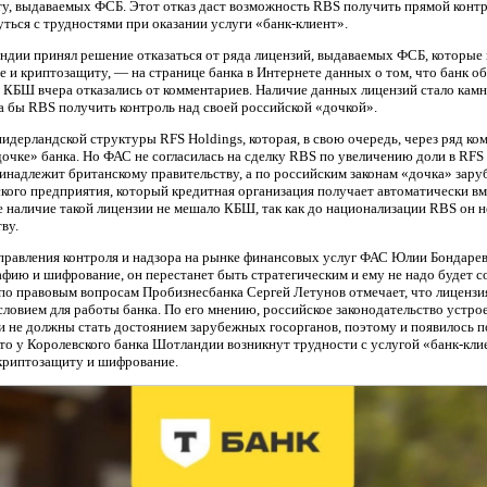
ту, выдаваемых ФСБ. Этот отказ даст возможность RBS получить прямой конт
ться с трудностями при оказании услуги «банк-клиент».
ндии принял решение отказаться от ряда лицензий, выдаваемых ФСБ, которые
 и криптозащиту, — на странице банка в Интернете данных о том, что банк о
м КБШ вчера отказались от комментариев. Наличие данных лицензий стало кам
ла бы RBS получить контроль над своей российской «дочкой».
идерландской структуры RFS Holdings, которая, в свою очередь, через ряд к
дочке» банка. Но ФАС не согласилась на сделку RBS по увеличению доли в RFS 
инадлежит британскому правительству, а по российским законам «дочка» зару
ского предприятия, который кредитная организация получает автоматически вм
 наличие такой лицензии не мешало КБШ, так как до национализации RBS он 
ву.
равления контроля и надзора на рынке финансовых услуг ФАС Юлии Бондарево
афию и шифрование, он перестанет быть стратегическим и ему не надо будет с
по правовым вопросам Пробизнесбанка Сергей Летунов отмечает, что лицензи
словием для работы банка. По его мнению, российское законодательство устро
 не должны стать достоянием зарубежных госорганов, поэтому и появилось п
что у Королевского банка Шотландии возникнут трудности с услугой «банк-кли
 криптозащиту и шифрование.