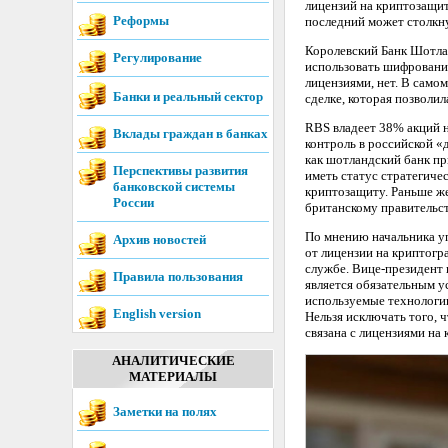
лицензий на криптозащи
Реформы
последний может столкну
Королевский Банк Шотла
Регулирование
использовать шифрование
лицензиями, нет. В само
Банки и реальный сектор
сделке, которая позволи
RBS владеет 38% акций н
Вклады граждан в банках
контроль в российской «
как шотландский банк пр
Перспективы развития
иметь статус стратегиче
банковской системы
криптозащиту. Раньше же
России
британскому правительст
По мнению начальника уп
Архив новостей
от лицензии на криптогр
службе. Вице-президент 
Правила пользования
является обязательным у
используемые технологии
English version
Нельзя исключать того, 
связана с лицензиями на
АНАЛИТИЧЕСКИЕ
МАТЕРИАЛЫ
Заметки на полях