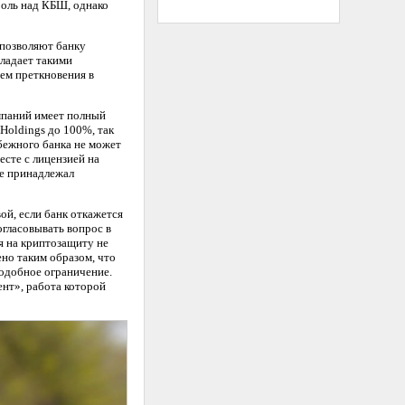
роль над КБШ, однако
 позволяют банку
бладает такими
нем преткновения в
омпаний имеет полный
Holdings до 100%, так
бежного банка не может
есте с лицензией на
не принадлежал
й, если банк откажется
огласовывать вопрос в
я на криптозащиту не
ено таким образом, что
одобное ограничение.
ент», работа которой