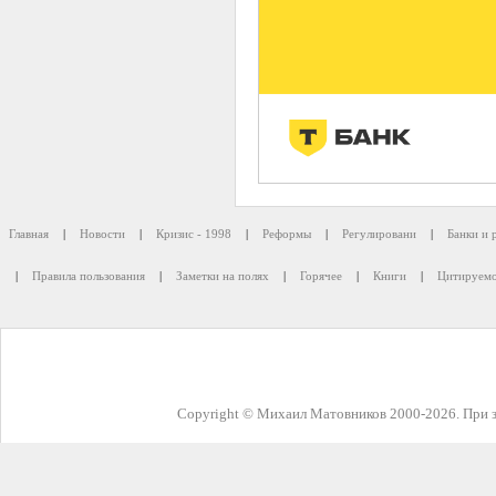
Главная
|
Новости
|
Кризис - 1998
|
Реформы
|
Регулировани
|
Банки и 
|
Правила пользования
|
Заметки на полях
|
Горячее
|
Книги
|
Цитируемо
Copyright © Михаил Матовников 2000-2026. При з