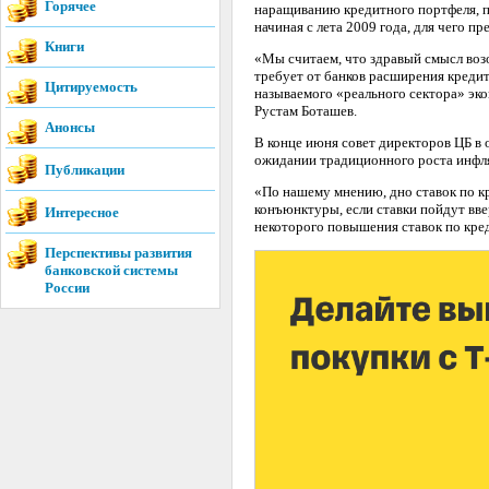
Горячее
наращиванию кредитного портфеля, п
начиная с лета 2009 года, для чего 
Книги
«Мы считаем, что здравый смысл воз
требует от банков расширения кредит
Цитируемость
называемого «реального сектора» эк
Рустам Боташев.
Анонсы
В конце июня совет директоров ЦБ в 
ожидании традиционного роста инфля
Публикации
«По нашему мнению, дно ставок по к
конъюнктуры, если ставки пойдут вве
Интересное
некоторого повышения ставок по кре
Перспективы развития
банковской системы
России