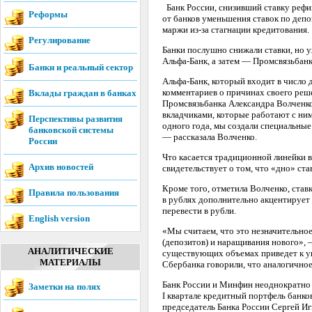
Банк России, снизивший ставку рефин
Реформы
от банков уменьшения ставок по деп
маржи из-за стагнации кредитования.
Регулирование
Банки послушно снижали ставки, но 
Альфа-Банк, а затем — Промсвязьбанк
Банки и реальный сектор
Альфа-Банк, который входит в число 
комментариев о причинах своего реш
Вклады граждан в банках
Промсвязьбанка Александра Волченко
вкладчиками, которые работают с ним
Перспективы развития
одного года, мы создали специальны
банковской системы
— рассказала Волченко.
России
Что касается традиционной линейки вк
Архив новостей
свидетельствует о том, что «дно» ст
Кроме того, отметила Волченко, став
Правила пользования
в рублях дополнительно акцентирует 
перевести в рубли.
English version
«Мы считаем, что это незначительно
(депозитов) и наращивания нового», 
АНАЛИТИЧЕСКИЕ
существующих объемах приведет к ув
МАТЕРИАЛЫ
Сбербанка говорили, что аналогично
Банк России и Минфин неоднократно з
Заметки на полях
I квартале кредитный портфель банко
председатель Банка России Сергей Иг