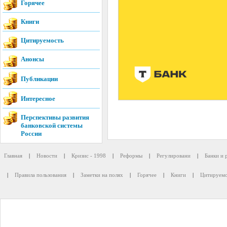
Горячее
Книги
Цитируемость
Анонсы
Публикации
Интересное
Перспективы развития
банковской системы
России
Главная
|
Новости
|
Кризис - 1998
|
Реформы
|
Регулировани
|
Банки и 
|
Правила пользования
|
Заметки на полях
|
Горячее
|
Книги
|
Цитируемо