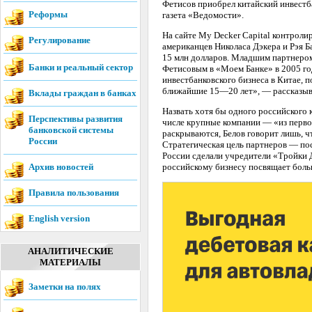
Фетисов приобрел китайский инвестба
Реформы
газета «Ведомости».
На сайте My Decker Capital контрол
Регулирование
американцев Николаса Дэкера и Рэя Ба
15 млн долларов. Младшим партнером 
Банки и реальный сектор
Фетисовым в «Моем Банке» в 2005 год
инвестбанковского бизнеса в Китае, п
ближайшие 15—20 лет», — рассказыв
Вклады граждан в банках
Назвать хотя бы одного российского к
Перспективы развития
числе крупные компании — «из первой
банковской системы
раскрываются, Белов говорит лишь, ч
России
Стратегическая цель партнеров — пос
России сделали учредители «Тройки Д
Архив новостей
российскому бизнесу посвящает боль
Правила пользования
English version
АНАЛИТИЧЕСКИЕ
МАТЕРИАЛЫ
Заметки на полях