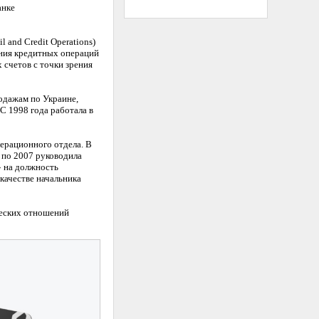
анке
 and Credit Operations)
ения кредитных операций
 счетов с точки зрения
одажам по Украине,
С 1998 года работала в
перационного отдела. В
 по 2007 руководила
» на должность
качестве начальника
ческих отношений