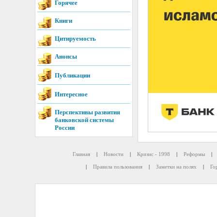
Горячее
Книги
Цитируемость
Анонсы
Публикации
Интересное
Перспективы развития
банковской системы
России
Главная
|
Новости
|
Кризис - 1998
|
Реформы
|
|
Правила пользования
|
Заметки на полях
|
Го