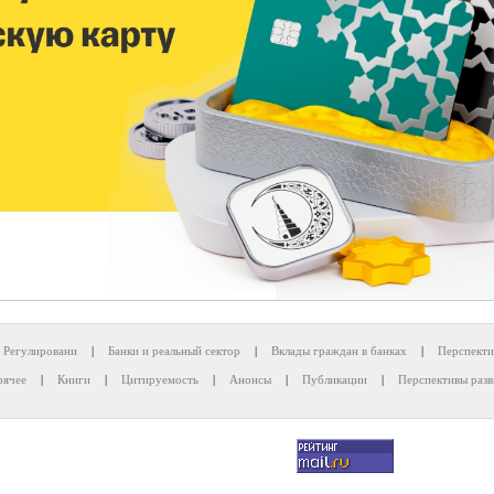
Регулировани
|
Банки и реальный сектор
|
Вклады граждан в банках
|
Перспекти
рячее
|
Книги
|
Цитируемость
|
Анонсы
|
Публикации
|
Перспективы разв