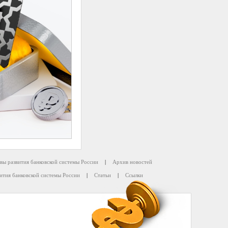
вы развития банковской системы России
|
Архив новостей
ития банковской системы России
|
Статьи
|
Ссылки