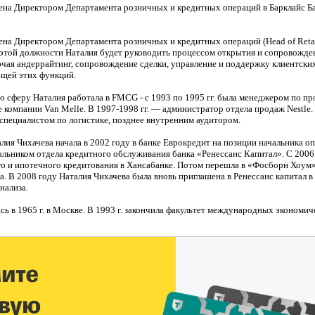
чена Директором Департамента розничных и кредитных операций в Барклайс Б
ена Директором Департамента розничных и кредитных операций (Head of Retail
 этой должности Наталия будет руководить процессом открытия и сопровожд
ючая андеррайтинг, сопровождение сделки, управление и поддержку клиентских
щей этих функций.
 сферу Наталия работала в FMCG - с 1993 по 1995 гг. была менеджером по пр
 компании Van Melle. В 1997-1998 гг. — администратор отдела продаж Nestle. 
специалистом по логистике, позднее внутренним аудитором.
лия Чихачева начала в 2002 году в банке Еврокредит на позиции начальника о
альником отдела кредитного обслуживания банка «Ренессанс Капитал». С 2006
го и ипотечного кредитования в Хансабанке. Потом перешла в «Фосборн Хоум
. В 2008 году Наталия Чихачева была вновь приглашена в Ренессанс капитал в 
нализа.
сь в 1965 г. в Москве. В 1993 г. закончила факультет международных экономи