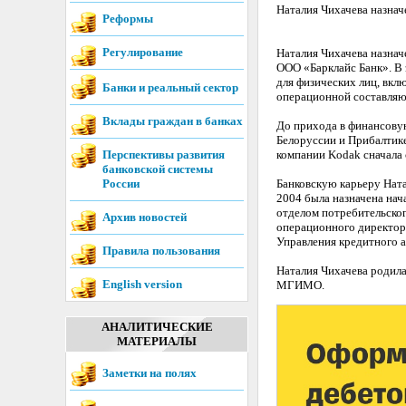
Наталия Чихачева назна
Реформы
Регулирование
Наталия Чихачева назнач
OOO «Барклайс Банк». В
для физических лиц, вкл
Банки и реальный сектор
операционной составляю
Вклады граждан в банках
До прихода в финансовую
Белоруссии и Прибалтике
Перспективы развития
компании Kodak сначала 
банковской системы
России
Банковскую карьеру Ната
2004 была назначена нач
отделом потребительско
Архив новостей
операционного директора
Управления кредитного а
Правила пользования
Наталия Чихачева родила
English version
МГИМО.
АНАЛИТИЧЕСКИЕ
МАТЕРИАЛЫ
Заметки на полях