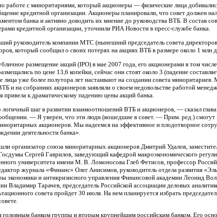
по работе с миноритариями, который акционеры — физические лица добивалис
общение кредитной организации. Акционеры планировали, что совет должен на
ентом банка и активно доводить их мнение до руководства ВТБ. В состав со
ерами кредитной организации, уточнили РИА Новости в пресс-службе банка.
ывший руководитель компании МТС (нынешний председатель совета директоров
ров, который сообщил о своих потерях на акциях ВТБ в размере около 1 млн д
бличное размещение акций (IPO) в мае 2007 года, его акционерами в том числе
азмещались по цене 13,6 копейки, сейчас они стоят около 3 (падение составляе
лица уже более полутора лет настаивают на создании совета миноритариев. 
ВТБ и на собраниях акционеров заявляли о своем недовольстве работой менедж
я привела к драматическому падению цены акций банка.
 логичный шаг в развитии взаимоотношений ВТБ и акционеров, — сказал глава
сообщении. — Я уверен, что эти люди (вошедшие в совет. — Прим. ред.) смогут
миноритарных акционеров. Мы надеемся на эффективное и плодотворное сотру
ждении деятельности банка».
ошли организатор союза миноритарных акционеров Дмитрий Удалов, заместите
 Госдумы Сергей Гаврилов, заведующий кафедрой макроэкономического регули
нного университета имени М. В. Ломоносова Глеб Фетисов, профессор Россий
едактор журнала «Финанс» Олег Анисимов, руководитель отдела развития «Эл
дры экономики и антикризисного управления Финансовой академии Леонид Вол
сии Владимир Тарачев, председатель Российской ассоциации деловых аналити
ьтационного совета пройдет 30 июля. На нем планируется избрать председате
овете.
я головным банком группы и вторым крупнейшим российским банком. Его ос