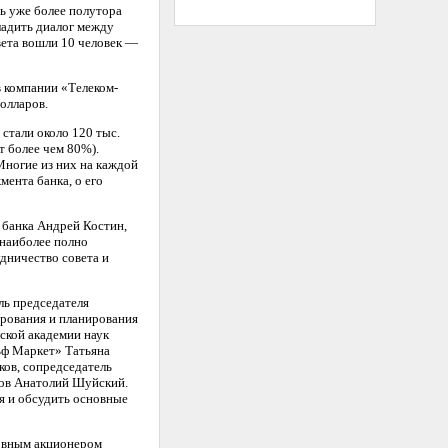
ь уже более полутора
ладить диалог между
вета вошли 10 человек —
 компании «Телеком-
олларов.
 стали около 120 тыс.
т более чем 80%).
Многие из них на каждой
мента банка, о его
 банка Андрей Костин,
 наиболее полно
дничество совета и
ль председателя
рования и планирования
ской академии наук
ьф Маркет» Татьяна
ков, сопредседатель
ков Анатолий Шуйский.
ля и обсудить основные
новным акционером