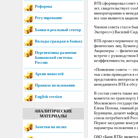
ВТБ сформировал совет 
Реформы
лет, свидетельствует со
миноритариями и менеджм
Регулирование
все они являются акцион
Членом совета стал и б
Банки и реальный сектор
Экспресс») Василий Сидо
ВТБ провел первичное пу
Вклады граждан в банках
физических лиц. Бумаги р
Акционеры — физические 
Перспективы развития
встрече с руководством 
банковской системы
неэффективности, котора
России
«Появление совета — это
Архив новостей
чьи слова приводятся в 
представлять интересы 
менеджмента ВТБ в обсу
Правила пользования
В состав совета также в
English version
комитета по транспорту
Московского государстве
Елена Попова, главный р
АНАЛИТИЧЕСКИЕ
Буравцева, доцент кафе
МАТЕРИАЛЫ
союза потребителей Рос
Первое заседание консул
Заметки на полях
параметры положения о с
ОАО «Банк ВТБ» являетс