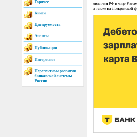
Горячее
является РФ в лице Рос
а также на Лондонской 
Книги
Цитируемость
Анонсы
Публикации
Интересное
Перспективы развития
банковской системы
России