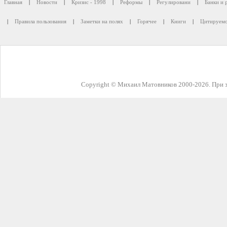
Главная
|
Новости
|
Кризис - 1998
|
Реформы
|
Регулировани
|
Банки и 
|
Правила пользования
|
Заметки на полях
|
Горячее
|
Книги
|
Цитируемо
Copyright © Михаил Матовников 2000-2026. При з