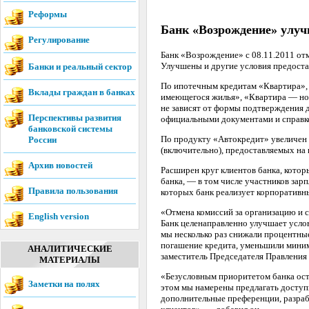
Реформы
Банк «Возрождение» улуч
Регулирование
Банк «Возрождение» с 08.11.2011 от
Улучшены и другие условия предоста
Банки и реальный сектор
По ипотечным кредитам «Квартира»,
Вклады граждан в банках
имеющегося жилья», «Квартира — но
не зависят от формы подтверждения 
Перспективы развития
официальными документами и справко
банковской системы
По продукту «Автокредит» увеличен д
России
(включительно), предоставляемых на
Архив новостей
Расширен круг клиентов банка, кото
банка, — в том числе участников зар
Правила пользования
которых банк реализует корпоративн
«Отмена комиссий за организацию и 
English version
Банк целенаправленно улучшает услов
мы несколько раз снижали процентные
погашение кредита, уменьшили мини
АНАЛИТИЧЕСКИЕ
заместитель Председателя Правления
МАТЕРИАЛЫ
«Безусловным приоритетом банка ос
Заметки на полях
этом мы намерены предлагать доступ
дополнительные преференции, разра