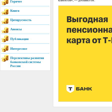
клиентов», — добавил он.
Горячее
Книги
Цитируемость
Анонсы
Публикации
Интересное
Перспективы развития
банковской системы
России