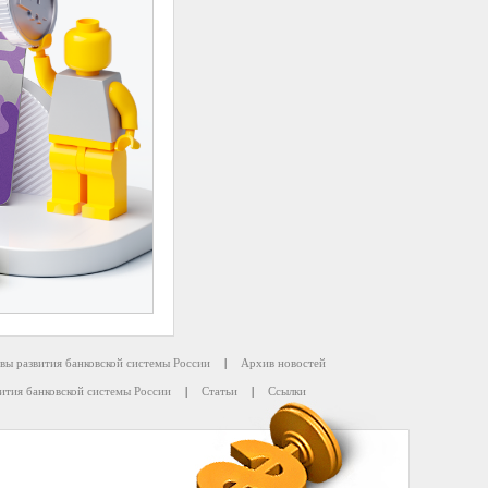
вы развития банковской системы России
|
Архив новостей
ития банковской системы России
|
Статьи
|
Ссылки