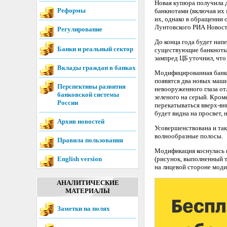
Новая купюра получила 
Реформы
банкнотами (включая их 
их, однако в обращении о
Лунтовского РИА Новост
Регулирование
До конца года будет напе
Банки и реальный сектор
существующие банкноты 
зампред ЦБ уточнил, что
Вклады граждан в банках
Модифицированная банкно
появятся два новых маш
Перспективы развития
невооруженного глаза о
банковской системы
зеленого на серый. Кроме
России
перекатываться вверх-вн
будет видна на просвет, 
Архив новостей
Усовершенствована и та
волнообразные полосы.
Правила пользования
Модификация коснулась и
English version
(рисунок, выполненный т
на лицевой стороне моди
АНАЛИТИЧЕСКИЕ
МАТЕРИАЛЫ
Заметки на полях