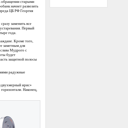
 в обращении старыми
обанк начнет развозить
мпреда ЦБ РФ Георгия
 сразу заменить все
 устаревания. Первый
тыре года.
аждане. Кроме того,
ее заметным для
ослава Мудрого с
ноты будет
 часть защитной полосы
ниями радужные
й «двухмерный ирис»
 горизонтали. Наконец,