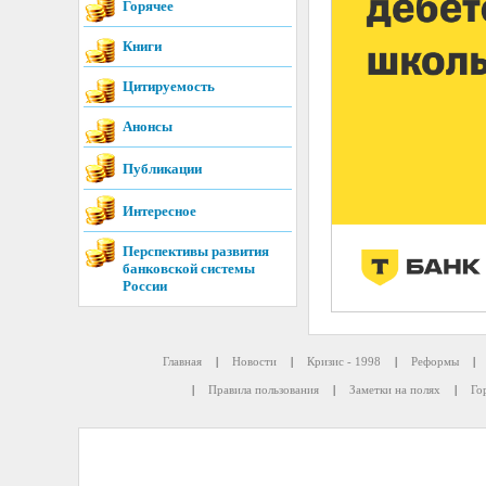
Горячее
Книги
Цитируемость
Анонсы
Публикации
Интересное
Перспективы развития
банковской системы
России
Главная
|
Новости
|
Кризис - 1998
|
Реформы
|
|
Правила пользования
|
Заметки на полях
|
Го