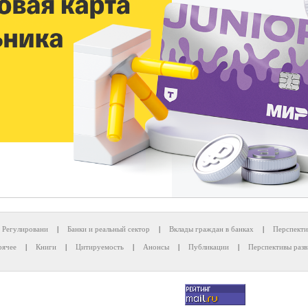
Регулировани
|
Банки и реальный сектор
|
Вклады граждан в банках
|
Перспекти
рячее
|
Книги
|
Цитируемость
|
Анонсы
|
Публикации
|
Перспективы разв