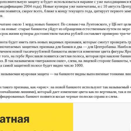
дополнительную защиту и будет использоваться наравне с уже находящимися
модификацию 2004 года). Новые купюры уже напечатаны, и с 10 августа Центр
ни появятся, скорее всего, ближе к концу текущего года, цитирует первого за
и.
чатано около 1 млрд новых банкнот. По словам г-на Лунтовского, у ЦБ нет цели
на новые: старые банкноты уйдут из обращения естественным путем по мере
 срок жизни купюры достоинством тысяча рублей составляет примерно три-че
та будет иметь пять новых видимых признаков, которые смогут проверять гр
иночитаемых защитных признака для банков и два — для Центробанка. Наибол
тличием новой тысячерублевой банкноты является изменение цвета фигуры Яр
 того, на гербе Ярославля появится светлая полоса, которая при наклоне банк
из. В так называемом «витражном окне», слева, на лицевой стороне банкноты,
на самой защитной полосе будет видно число 1000.
к называемая муаровая защита — на банкноте видны выполненные тонкими ли
 такого признака, как «ирис»: на новой банкноте используют так называемы
ончайшими линиями), который дает изменение цвета как по вертикали, так и по
фицированных банкнот появятся косые черные полоски справа и слева.