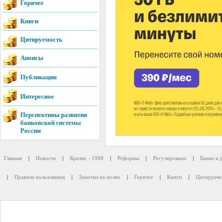
Горячее
Книги
Цитируемость
Анонсы
Публикации
Интересное
Перспективы развития
банковской системы
России
Главная
|
Новости
|
Кризис - 1998
|
Реформы
|
Регулировани
|
Банки и 
|
Правила пользования
|
Заметки на полях
|
Горячее
|
Книги
|
Цитируемо