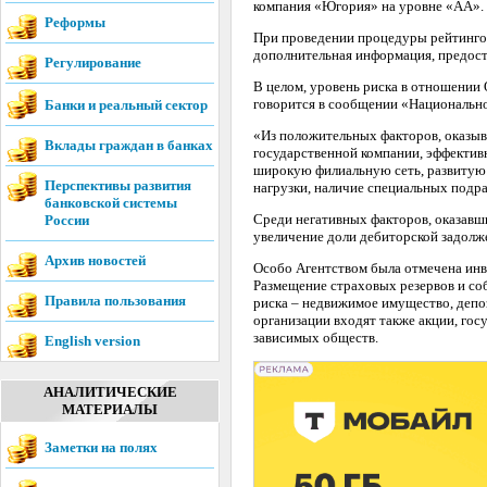
компания «Югория» на уровне «АА». П
Реформы
При проведении процедуры рейтингов
дополнительная информация, предост
Регулирование
В целом, уровень риска в отношении 
говорится в сообщении «Национально
Банки и реальный сектор
«Из положительных факторов, оказыв
Вклады граждан в банках
государственной компании, эффектив
широкую филиальную сеть, развитую 
Перспективы развития
нагрузки, наличие специальных подра
банковской системы
Среди негативных факторов, оказавши
России
увеличение доли дебиторской задолж
Архив новостей
Особо Агентством была отмечена инв
Размещение страховых резервов и со
Правила пользования
риска – недвижимое имущество, депо
организации входят также акции, го
зависимых обществ.
English version
АНАЛИТИЧЕСКИЕ
МАТЕРИАЛЫ
Заметки на полях