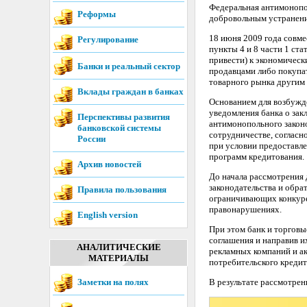
Федеральная антимонопол
Реформы
добровольным устранени
18 июня 2009 года совм
Регулирование
пункты 4 и 8 части 1 ст
привести) к экономическ
Банки и реальный сектор
продавцами либо покупат
товарного рынка другим
Вклады граждан в банках
Основанием для возбужде
уведомления банка о за
Перспективы развития
антимонопольного законо
банковской системы
сотрудничестве, согласн
России
при условии предоставл
программ кредитования.
Архив новостей
До начала рассмотрения
законодательства и обра
Правила пользования
ограничивающих конкуре
правонарушениях.
English version
При этом банк и торговы
соглашения и направив и
АНАЛИТИЧЕСКИЕ
рекламных компаний и а
МАТЕРИАЛЫ
потребительского креди
Заметки на полях
В результате рассмотре