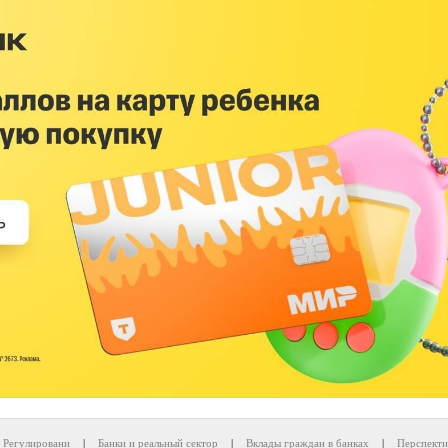
Регулировани
|
Банки и реальный сектор
|
Вклады граждан в банках
|
Перспекти