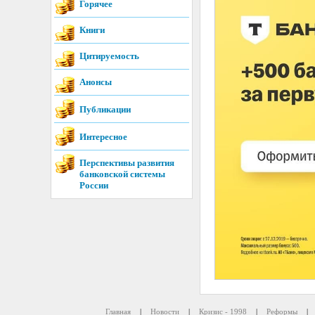
Горячее
Книги
Цитируемость
Анонсы
Публикации
Интересное
Перспективы развития
банковской системы
России
Главная
|
Новости
|
Кризис - 1998
|
Реформы
|