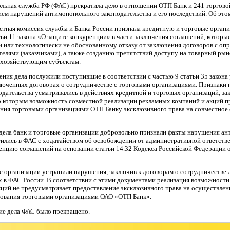
ьная служба РФ (ФАС) прекратила дело в отношении ОТП Банк и 241 торговой
ем нарушений антимонопольного законодательства и его последствий. Об это
естная комиссия службы и Банка России признала кредитную и торговые орга
атьи 11 закона «О защите конкуренции» в части заключения соглашений, которы
и или технологически не обоснованному отказу от заключения договоров с о
елями (заказчиками), а также созданию препятствий доступу на товарный рын
 хозяйствующим субъектам.
ния дела послужили поступившие в соответствии с частью 9 статьи 35 закона 
ключенных договорах о сотрудничестве с торговыми организациями. Признаки
дательства усматривались в действиях кредитной и торговых организаций, з
о которым возможность совместной реализации рекламных компаний и акций п
ения торговыми организациями ОТП Банку эксклюзивного права на совместное
 дела банк и торговые организации добровольно признали факты нарушения а
тились в ФАС с ходатайством об освобождении от административной ответств
нцию соглашений на основании статьи 14.32 Кодекса Российской Федерации
е организации устранили нарушения, заключив к договорам о сотрудничестве
х в ФАС России. В соответствии с этими документами реализация возможност
кций не предусматривает предоставление эксклюзивного права на осуществле
тования торговыми организациями ОАО «ОТП Банк».
ние дела ФАС было прекращено.