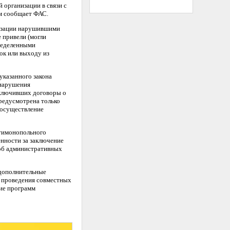
 организации в связи с
м сообщает ФАС.
низации нарушившими
е привели (могли
пределенными
ок или выходу из
указанного закона
 нарушения
аключивших договоры о
редусмотрена только
 осуществление
нтимонопольного
енности за заключение
 об административных
 дополнительные
и проведения совместных
ние программ