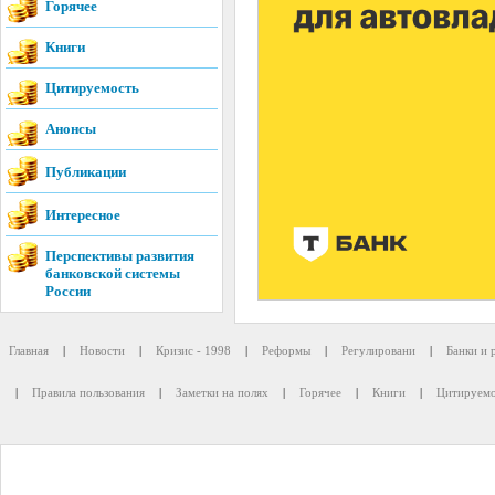
Горячее
Книги
Цитируемость
Анонсы
Публикации
Интересное
Перспективы развития
банковской системы
России
Главная
|
Новости
|
Кризис - 1998
|
Реформы
|
Регулировани
|
Банки и 
|
Правила пользования
|
Заметки на полях
|
Горячее
|
Книги
|
Цитируемо