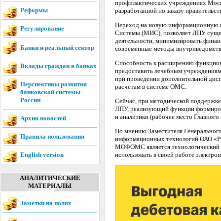
профилактических учреждениях Моск
Реформы
разработанной по заказу правитель
Переход на новую информационную п
Регулирование
Системы (МИС), позволяет ЛПУ суще
деятельности, минимизировать финан
Банки и реальный сектор
современные методы внутриведомств
Способность к расширению функцион
Вклады граждан в банках
предоставить лечебным учреждениям
при проведении дополнительной дисп
Перспективы развития
расчетам в системе ОМС.
банковской системы
России
Сейчас, при методической поддержк
ЛПУ, реализующий функции формирова
и аналитики (рабочее место Главного 
Архив новостей
По мнению Заместителя Генеральног
Правила пользования
информационных технологий ОАО «Р
МОФОМС является технологический б
English version
использовать в своей работе электро
АНАЛИТИЧЕСКИЕ
МАТЕРИАЛЫ
Заметки на полях