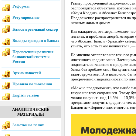
Размер просроченной задолженности 
Реформы
распорядиться объектами, которые на
«Хоум Кредит» и Абсолют Банк разре
Регулирование
Предложение распространяется на пр
готовым жилым домом.
Банки и реальный сектор
Как ожидается, эта мера поможет ча
платить, и проблемы людей, которые 
Вклады граждан в банках
что Абсолют Банк и «Уралсиб» сейча
узнать, что есть такое новшество», 
Перспективы развития
По мнению экспертов ипотечного рын
банковской системы
ипотечного кредитования. Заемщикам
России
подписать соглашения о продаже зал
банка без проблем смог бы купить ква
Архив новостей
залогодержателя. Это позволило бы т
просроченной задолженности по ипот
Правила пользования
«Можно предположить, что наибольш
такую ипотеку сохранился. Этому буд
English version
можно получить под 14,5% — 15,5% 
предлагают получить кредит на тех 
Ельцов из «Первого ипотечного агент
АНАЛИТИЧЕСКИЕ
МАТЕРИАЛЫ
Заметки на полях