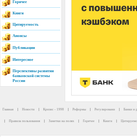
Горячее
Книги
Цитируемость
Анонсы
Публикации
Интересное
Перспективы развития
банковской системы
России
Главная
|
Новости
|
Кризис - 1998
|
Реформы
|
Регулировани
|
Банки и 
|
Правила пользования
|
Заметки на полях
|
Горячее
|
Книги
|
Цитируемо