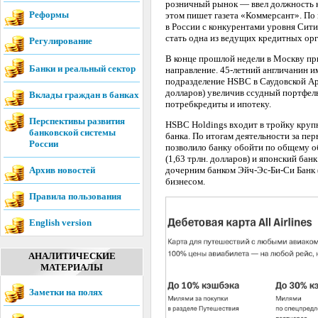
розничный рынок — ввел должность ку
Реформы
этом пишет газета «Коммерсант». По
в России с конкурентами уровня Сити
стать одна из ведущих кредитных орг
Регулирование
В конце прошлой недели в Москву пр
Банки и реальный сектор
направление. 45-летний англичанин и
подразделение HSBC в Саудовской Ара
долларов) увеличив ссудный портфел
Вклады граждан в банках
потребкредиты и ипотеку.
Перспективы развития
HSBC Holdings входит в тройку круп
банковской системы
банка. По итогам деятельности за пер
России
позволило банку обойти по общему о
(1,63 трлн. долларов) и японский бан
Архив новостей
дочерним банком Эйч-Эс-Би-Си Банк 
бизнесом.
Правила пользования
English version
АНАЛИТИЧЕСКИЕ
МАТЕРИАЛЫ
Заметки на полях