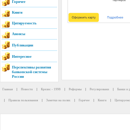
Горячее
Книги
Цитируемость
Анонсы
Публикации
Интересное
Перспективы развития
банковской системы
России
Главная
|
Новости
|
Кризис - 1998
|
Реформы
|
Регулировани
|
Банки и 
|
Правила пользования
|
Заметки на полях
|
Горячее
|
Книги
|
Цитируемо