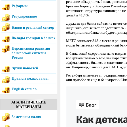
решение объединить банки, рассказа
Реформы
братьям Борису и Аркадию Ротенберг
отчетности структура акционеров не 
долей в 41,4%.
Регулирование
Держать два банка сейчас не имеет с
Банки и реальный сектор
лицензию, объясняет представитель 
объединенном банке им будет принад
Вклады граждан в банках
МБТС занимает 348-е место в рэнкин
могли бы вывести объединенный банк к
Перспективы развития
банковской системы
В банковской сфере пока мало видели
России
все думали только о том, как нарас
эффективность бизнеса и снижение из
он. Например, слияние для СМП будет
Архив новостей
Ротенбергам вместе с предправления
Правила пользования
они приобрели еще и башкирский Инв
English version
АНАЛИТИЧЕСКИЕ
МАТЕРИАЛЫ
Заметки на полях