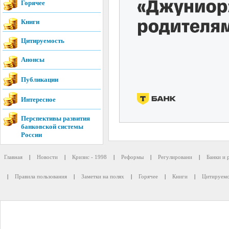
Горячее
Книги
Цитируемость
Анонсы
Публикации
Интересное
Перспективы развития
банковской системы
России
Главная
|
Новости
|
Кризис - 1998
|
Реформы
|
Регулировани
|
Банки и 
|
Правила пользования
|
Заметки на полях
|
Горячее
|
Книги
|
Цитируемо