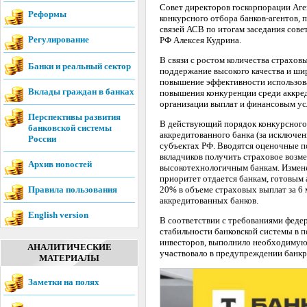
Совет директоров госкорпорации Аген
Реформы
конкурсного отбора банков-агентов,
связей АСВ по итогам заседания сов
Регулирование
РФ Алексея Кудрина.
В связи с ростом количества страхо
Банки и реальный сектор
поддержание высокого качества и шир
повышение эффективности использован
Вклады граждан в банках
повышения конкуренции среди аккред
организации выплат и финансовым ус
Перспективы развития
В действующий порядок конкурсного
банковской системы
аккредитованного банка (за исключен
России
субъектах РФ. Вводятся оценочные п
вкладчиков получить страховое возм
Архив новостей
высокотехнологичным банкам. Измене
приоритет отдается банкам, готовым 
Правила пользования
20% в объеме страховых выплат за 6 
аккредитованных банков.
English version
В соответствии с требованиями федер
стабильности банковской системы в п
инвесторов, выполнило необходимую 
АНАЛИТИЧЕСКИЕ
участвовало в предупреждении банкро
МАТЕРИАЛЫ
Заметки на полях