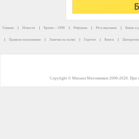
Главная
|
Новости
|
Кризис - 1998
|
Реформы
|
Регулировани
|
Банки и 
|
Правила пользования
|
Заметки на полях
|
Горячее
|
Книги
|
Цитируемо
Copyright © Михаил Матовников 2000-2026. При з