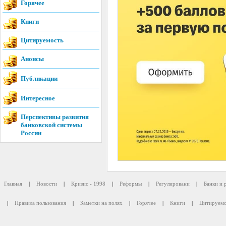
Горячее
Книги
Цитируемость
Анонсы
Публикации
Интересное
Перспективы развития
банковской системы
России
Главная
|
Новости
|
Кризис - 1998
|
Реформы
|
Регулировани
|
Банки и 
|
Правила пользования
|
Заметки на полях
|
Горячее
|
Книги
|
Цитируемо