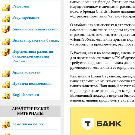
наименования и бренда. Этот шаг ста
Реформы
имущественным и личным страхование
нового бренда Chartis. Новое назва
«Страховая компания Чартис» (сокра
Регулирование
О глобальных изменениях в стратегии 
Банки и реальный сектор
намерении вывести за пределы групп
страхованием, отличным от страхован
«Новый облик компании призван подч
Вклады граждан в банках
– говорится в пресс-релизе, распрос
Перспективы развития
В России, как и во всем мире, смена 
банковской системы
для партнеров, считают в СК «Чартис
России
требуется подписание никаких допол
руководство компании и ее юридичес
Архив новостей
Как заявила Елена Стуканова, презид
наше стремление меняться в соответ
Правила пользования
наших клиентов. Наш новый лозунг «C
индивидуальные решения для каждого
English version
Взвешенный подход в ведении бизнеса
нашей компании продолжать укреплят
АНАЛИТИЧЕСКИЕ
МАТЕРИАЛЫ
Заметки на полях