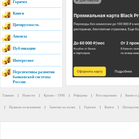
Горячее
Книги
Цитируемость
Анонсы
Публикации
Интересное
Перспективы развития
банковской системы
России
Главная
|
Новости
|
Кризис - 1998
|
Реформы
|
Регулировани
|
Банки и 
|
Правила пользования
|
Заметки на полях
|
Горячее
|
Книги
|
Цитируемо