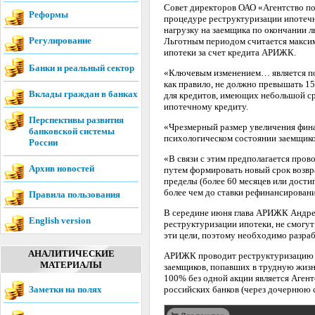
Совет директоров ОАО «Агентство п
Реформы
процедуре реструктуризации ипотечн
нагрузку на заемщика по окончании л
Регулирование
Льготным периодом считается максим
ипотеки за счет кредита АРИЖК.
Банки и реальный сектор
«Ключевым изменением… является поя
как правило, не должно превышать 15
Вклады граждан в банках
для кредитов, имеющих небольшой сро
ипотечному кредиту.
Перспективы развития
«Чрезмерный размер увеличения финан
банковской системы
психологическом состоянии заемщико
России
«В связи с этим предполагается про
Архив новостей
путем формировать новый срок возвр
пределы (более 60 месяцев или дости
более чем до ставки рефинансировани
Правила пользования
В середине июня глава АРИЖК Андре
English version
реструктуризации ипотеки, не смогут
эти цели, поэтому необходимо разраб
АНАЛИТИЧЕСКИЕ
АРИЖК проводит реструктуризацию 
МАТЕРИАЛЫ
заемщиков, попавших в трудную жиз
100% без одной акции является Аген
Заметки на полях
российских банков (через дочернюю 