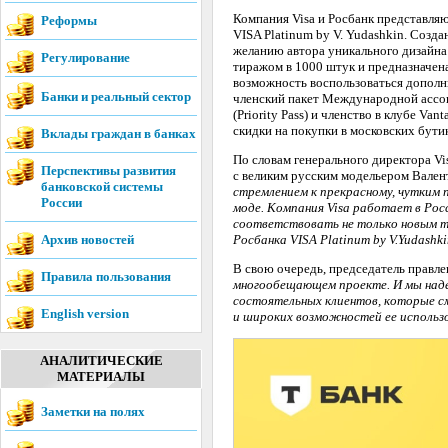
Компания Visa и Росбанк представля
Реформы
VISA Platinum by V. Yudashkin. Созд
желанию автора уникального дизайна
Регулирование
тиражом в 1000 штук и предназначена
возможность воспользоваться дополн
Банки и реальный сектор
членский пакет Международной ассоц
(Priority Pass) и членство в клубе V
скидки на покупки в московских бут
Вклады граждан в банках
По словам генерального директора Vi
Перспективы развития
с великим русским модельером Вален
банковской системы
стремлением к прекрасному, чутким п
России
моде. Компания Visa работает в Рос
соответствовать не только новым тех
Архив новостей
Росбанка VISA Platinum by V.Yudash
В свою очередь, председатель правл
Правила пользования
многообещающем проекте. И мы наде
состоятельных клиентов, которые см
English version
и широких возможностей ее использо
АНАЛИТИЧЕСКИЕ
МАТЕРИАЛЫ
Заметки на полях