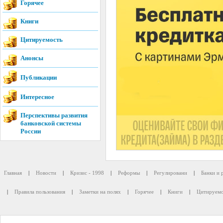
Горячее
Книги
Цитируемость
Анонсы
Публикации
Интересное
Перспективы развития
банковской системы
России
Главная
|
Новости
|
Кризис - 1998
|
Реформы
|
Регулировани
|
Банки и 
|
Правила пользования
|
Заметки на полях
|
Горячее
|
Книги
|
Цитируемо