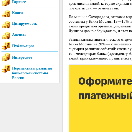
Горячее
допэмиссии акций, которые скупали 
прекратится», — отмечает он.
Книги
По мнению Самородова, отставка мэра
составлял у Банка Москвы 13—15% и
Цитируемость
акций кредитной организации, аналити
Лужкова давно обсуждалась, и этот н
Анонсы
Замначальника аналитического отдел
Банка Москвы на 20% — с нынешних 9
Публикации
сценария развития событий: смена р
топ-менеджерам банка (президенту А
Интересное
акций, принадлежащего правительст
Перспективы развития
банковской системы
России