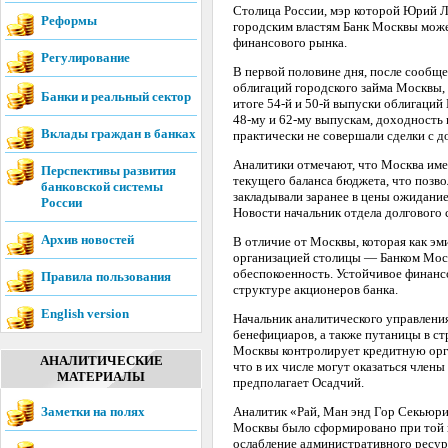
Столица России, мэр которой Юрий Лу
Реформы
городским властям Банк Москвы мож
финансового рынка.
Регулирование
В первой половине дня, после сообщ
облигаций городского займа Москвы, 
Банки и реальный сектор
итоге 54-й и 50-й выпуски облигаци
48-му и 62-му выпускам, доходность
Вклады граждан в банках
практически не совершали сделки с 
Аналитики отмечают, что Москва име
Перспективы развития
текущего баланса бюджета, что позво
банковской системы
закладывали заранее в цены ожидани
России
Новости начальник отдела долговог
Архив новостей
В отличие от Москвы, которая как эм
организацией столицы — Банком Моск
обеспокоенность. Устойчивое финанс
Правила пользования
структуре акционеров банка.
English version
Начальник аналитического управлени
бенефициаров, а также путаницы в ст
Москвы контролирует кредитную орга
АНАЛИТИЧЕСКИЕ
что в их числе могут оказаться член
МАТЕРИАЛЫ
предполагает Осадчий.
Заметки на полях
Аналитик «Рай, Ман энд Гор Секьюр
Москвы было сформировано при той 
ослабление административного ресур