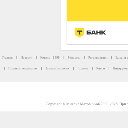
Главная
|
Новости
|
Кризис - 1998
|
Реформы
|
Регулировани
|
Банки и 
|
Правила пользования
|
Заметки на полях
|
Горячее
|
Книги
|
Цитируемо
Copyright © Михаил Матовников 2000-2026. При з