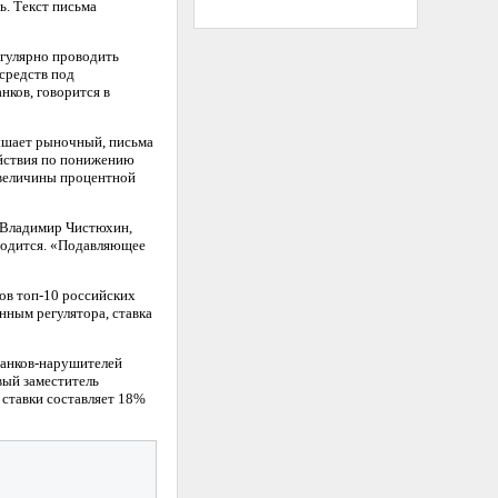
ь. Текст письма
егулярно проводить
средств под
ков, говорится в
вышает рыночный, письма
ействия по понижению
 величины процентной
Б Владимир Чистюхин,
водится. «Подавляющее
ов топ-10 российских
нным регулятора, ставка
 банков-нарушителей
вый заместитель
 ставки составляет 18%