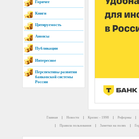
Горячее
Книги
Цитируемость
Анонсы
Публикации
Интересное
Перспективы развития
банковской системы
России
Главная
|
Новости
|
Кризис - 1998
|
Реформы
|
|
Правила пользования
|
Заметки на полях
|
Го