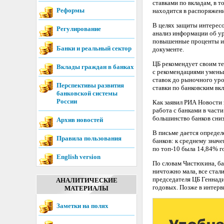
ставками по вкладам, в 
Реформы
находится в распоряжен
В целях защиты интерес
Регулирование
анализ информации об ур
повышенные проценты и 
Банки и реальный сектор
документе.
ЦБ рекомендует своим т
Вклады граждан в банках
с рекомендациями уменьш
ставок до рыночного ур
Перспективы развития
ставки по банковским вкл
банковской системы
России
Как заявил РИА Новости 
работа с банками в час
большинство банков сниз
Архив новостей
В письме дается определ
Правила пользования
банков: к среднему знач
по топ-10 была 14,84% г
English version
По словам Чистюхина, ба
ничтожно мала, все стал
председателя ЦБ Геннад
АНАЛИТИЧЕСКИЕ
годовых. Позже в интерв
МАТЕРИАЛЫ
Заметки на полях