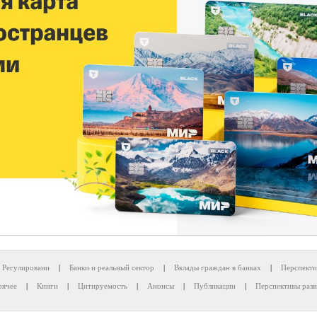
Регулировани
|
Банки и реальный сектор
|
Вклады граждан в банках
|
Перспекти
рячее
|
Книги
|
Цитируемость
|
Анонсы
|
Публикации
|
Перспективы разв