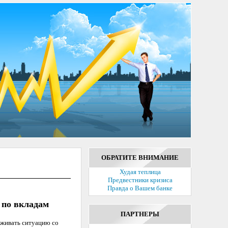
ОБРАТИТЕ ВНИМАНИЕ
Худая теплица
Предвестники кризиса
Правда о Вашем банке
 по вкладам
ПАРТНЕРЫ
еживать ситуацию со