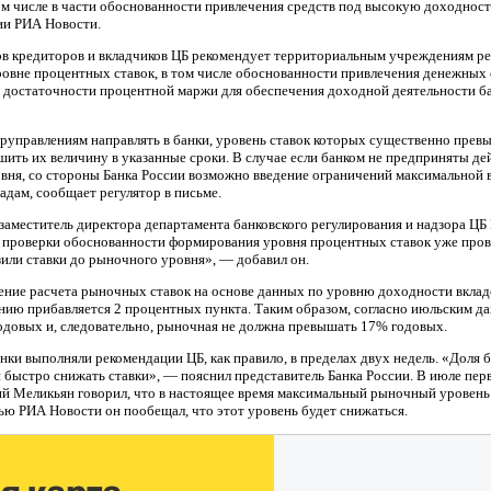
том числе в части обоснованности привлечения средств под высокую доходност
ии РИА Новости.
ов кредиторов и вкладчиков ЦБ рекомендует территориальным учреждениям р
овне процентных ставок, в том числе обоснованности привлечения денежных 
достаточности процентной маржи для обеспечения доходной деятельности бан
еруправлениям направлять в банки, уровень ставок которых существенно пре
ить их величину в указанные сроки. В случае если банком не предприняты д
овня, со стороны Банка России возможно введение ограничений максимальной
адам, сообщает регулятор в письме.
заместитель директора департамента банковского регулирования и надзора Ц
ти проверки обоснованности формирования уровня процентных ставок уже про
или ставки до рыночного уровня», — добавил он.
ение расчета рыночных ставок на основе данных по уровню доходности вклад
ению прибавляется 2 процентных пункта. Таким образом, согласно июльским да
одовых и, следовательно, рыночная не должна превышать 17% годовых.
нки выполняли рекомендации ЦБ, как правило, в пределах двух недель. «Доля
и быстро снижать ставки», — пояснил представитель Банка России. В июле пер
ий Меликьян говорил, что в настоящее время максимальный рыночный уровень
ью РИА Новости он пообещал, что этот уровень будет снижаться.