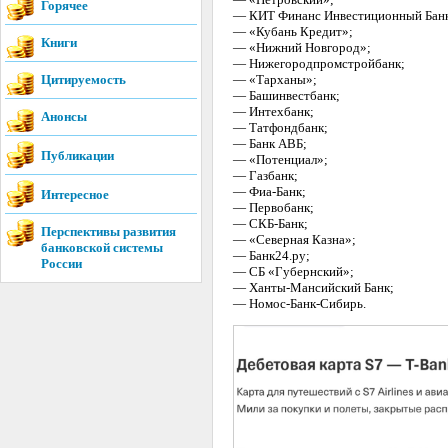
Горячее
— КИТ Финанс Инвестиционный Бан
— «Кубань Кредит»;
Книги
— «Нижний Новгород»;
— Нижегородпромстройбанк;
Цитируемость
— «Тарханы»;
— Башинвестбанк;
— Интехбанк;
Анонсы
— Татфондбанк;
— Банк АВБ;
Публикации
— «Потенциал»;
— Газбанк;
— Фиа-Банк;
Интересное
— Первобанк;
— СКБ-Банк;
Перспективы развития
— «Северная Казна»;
банковской системы
— Банк24.ру;
России
— СБ «Губернский»;
— Ханты-Мансийский Банк;
— Номос-Банк-Сибирь.