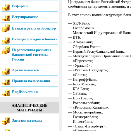
Центральном банке Российской Федера
Реформы
сообщении департамента внешних и 
В этот список вошли следующие банк
Регулирование
— ХКФ Банк;
— Газпромбанк;
Банки и реальный сектор
— Московский Индустриальный Банк
— ВТБ;
Вклады граждан в банках
— Альфа-Банк;
— Сбербанк России;
Перспективы развития
— Первый Республиканский Банк;
банковской системы
— Международный Промышленный Б
России
— «Пересвет»;
— «Уралсиб»;
Архив новостей
— «Русский Стандарт»;
— «Союз»;
— Петрофф-Банк;
Правила пользования
— Банк Москвы;
— БТА Банк;
English version
— СБ Банк;
— НБ «Траст»;
— Россельхозбанк;
АНАЛИТИЧЕСКИЕ
— «Ренессанс Капитал»;
МАТЕРИАЛЫ
— Москоммерцбанк;
— Газэнергобанк;
Заметки на полях
— Инвестбанк;
— «Санкт-Петербург»;
— «Петровский»;