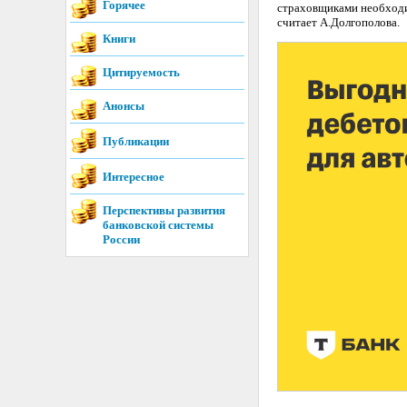
Горячее
страховщиками необходи
считает А.Долгополова.
Книги
Цитируемость
Анонсы
Публикации
Интересное
Перспективы развития
банковской системы
России