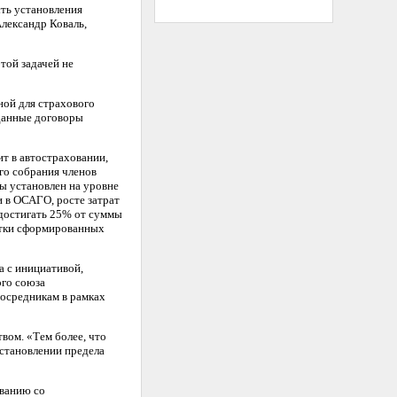
ть установления
лександр Коваль,
той задачей не
ной для страхового
оданные договоры
т в автостраховании,
го собрания членов
ы установлен на уровне
и в ОСАГО, росте затрат
достигать 25% от суммы
ватки сформированных
а с инициативой,
ого союза
посредникам в рамках
вом. «Тем более, что
установлении предела
ованию со