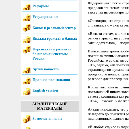
Федеральная служба стр
Реформы
пределов агентских возн
выступая на семинаре по
Регулирование
«Очевидно, что страховщ
справились», – сказал он.
Банки и реальный сектор
«В связи с этим, вполне
рынка в кризис, на уров
Вклады граждан в банках
законодательно», – подч
Перспективы развития
В настоящее время проб
банковской системы
пояснила главный анали
России
Российского союза авто
10%, однако, как показы
Архив новостей
страховщиков в условия
проданного полиса. Трев
резервов для проведения
Правила пользования
Кроме того, она напомни
English version
поставившей цивилизова
автостраховщиков как ра
10%», – сказала А.Долго
АНАЛИТИЧЕСКИЕ
МАТЕРИАЛЫ
Аналитик полагает, что 
незадолго до принятия р
Заметки на полях
комиссионных выплат на 
«В любом случае складыв