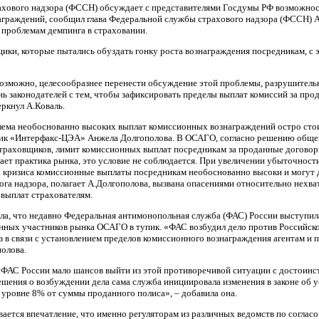
ахового надзора (ФССН) обсуждает с представителями Госдумы РФ возможнос
аграждений, сообщил глава Федеральной службы страхового надзора (ФССН) А
 проблемам демпинга в страховании.
ики, которые пытались обуздать гонку роста вознаграждения посредникам, с э
 возможно, целесообразнее перенести обсуждение этой проблемы, разрушитель
ень законодателей с тем, чтобы зафиксировать пределы выплат комиссий за пр
еркнул А.Коваль.
лема необоснованно высоких выплат комиссионных вознаграждений остро стои
тик «Интерфакс-ЦЭА» Анжела Долгополова. В ОСАГО, согласно решению обще
страховщиков, лимит комиссионных выплат посредникам за проданные договор
вает практика рынка, это условие не соблюдается. При увеличении убыточност
х кризиса комиссионные выплаты посредникам необоснованно высоки и могут 
ога надзора, полагает А.Долгополова, вызвана опасениями относительно нех
 выплат страхователям.
ла, что недавно Федеральная антимонопольная служба (ФАС) России выступил
нных участников рынка ОСАГО в тупик. «ФАС возбудил дело против Российск
з в связи с установлением пределов комиссионного вознаграждения агентам и 
полова.
у ФАС России мало шансов выйти из этой противоречивой ситуации с достоинст
ешения о возбуждении дела сама служба инициировала изменения в законе об 
уровне 8% от суммы проданного полиса», – добавила она.
ается впечатление, что именно регуляторам из различных ведомств по соглас