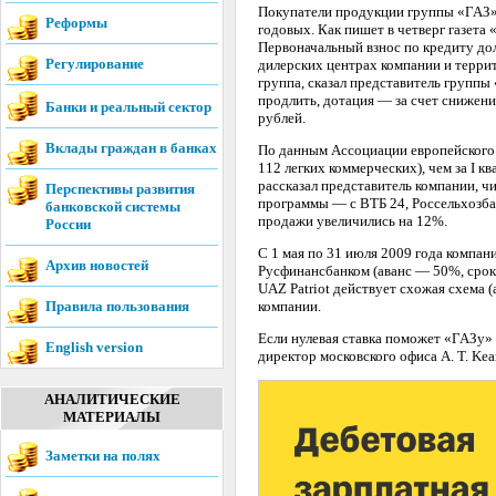
Покупатели продукции группы «ГАЗ» (
Реформы
годовых. Как пишет в четверг газета
Первоначальный взнос по кредиту до
Регулирование
дилерских центрах компании и терри
группа, сказал представитель группы
продлить, дотация — за счет снижени
Банки и реальный сектор
рублей.
Вклады граждан в банках
По данным Ассоциации европейского б
112 легких коммерческих), чем за I к
рассказал представитель компании, ч
Перспективы развития
программы — с ВТБ 24, Россельхозбан
банковской системы
продажи увеличились на 12%.
России
С 1 мая по 31 июля 2009 года компан
Архив новостей
Русфинансбанком (аванс — 50%, срок —
UAZ Patriot действует схожая схема 
Правила пользования
компании.
Если нулевая ставка поможет «ГАЗу»
English version
директор московского офиса A. T. Kea
АНАЛИТИЧЕСКИЕ
МАТЕРИАЛЫ
Заметки на полях