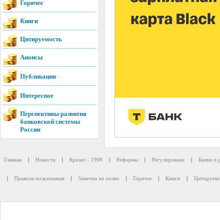
Горячее
Книги
Цитируемость
Анонсы
Публикации
Интересное
Перспективы развития
банковской системы
России
Главная
|
Новости
|
Кризис - 1998
|
Реформы
|
Регулировани
|
Банки и 
|
Правила пользования
|
Заметки на полях
|
Горячее
|
Книги
|
Цитируемо