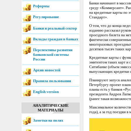
Банки начинают в массов
Реформы
среду «Коммерсант». Ран
на кредитные карты по э
Регулирование
Стандарт».
О том, что до конца нед
Банки и реальный сектор
изданию рассказал руков
проездного билета на ме
Вклады граждан в банках
фактически совершенные
многоразовых проездных 
десятков тысяч таких кар
Перспективы развития
банковской системы
Кредитные карты с функц
России
эмитентом таких карт и 
Ситибанке (объем эмисси
Архив новостей
выпускающих кредитки с
Планируют запуск аналог
Правила пользования
Петербургу проект плани
планы есть у банков «Ру
English version
президента Андрея Лапко
(ранее такая возможност
АНАЛИТИЧЕСКИЕ
Максимальное количество
МАТЕРИАЛЫ
года), а за год поездки 
Заметки на полях