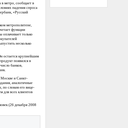
 в метро, сообщает в
словиях падения спроса
бербанк, «Русский
ском метрополитене,
очетает функции
ы оплачивает только
окупателей
выпустить несколько
Он остается крупнейшим
 продукт появился в
 число банков,
анк.
 Москве и Санкт-
здания, аналогичные
 по словам его вице-
м для всех клиентов
овек (26 декабря 2008