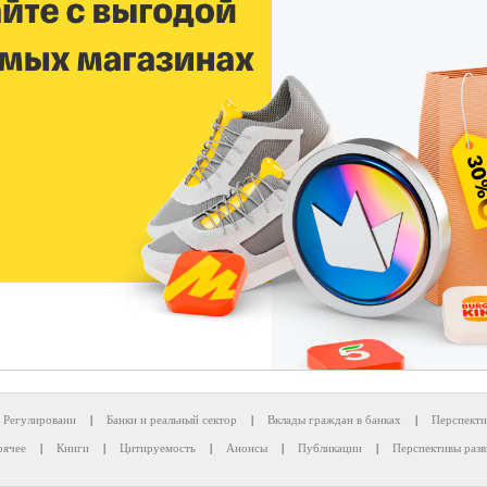
Регулировани
|
Банки и реальный сектор
|
Вклады граждан в банках
|
Перспекти
рячее
|
Книги
|
Цитируемость
|
Анонсы
|
Публикации
|
Перспективы разв