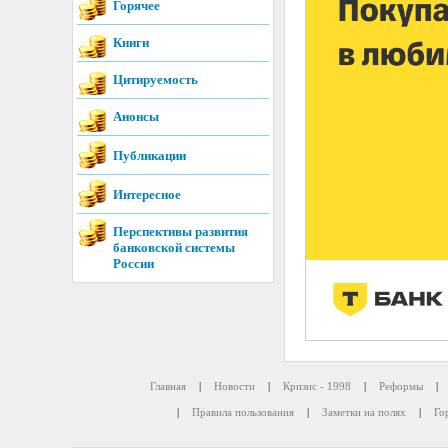
Горячее
Книги
Цитируемость
Анонсы
Публикации
Интересное
Перспективы развития
банковской системы
России
Главная
|
Новости
|
Кризис - 1998
|
Реформы
|
|
Правила пользования
|
Заметки на полях
|
Го