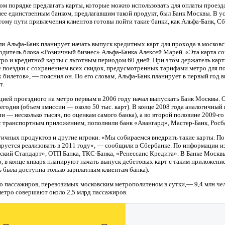
ом порядке предлагать карты, которые можно использовать для оплаты проезда
ее единственным банком, предлагавшим такой продукт, был Банк Москвы. В у
тому пути привлечения клиентов готовы пойти такие банки, как Альфа-Банк, С
ели Альфа-Банк планирует начать выпуск кредитных карт для прохода в москов
одитель блока «Розничный бизнес» Альфа-Банка Алексей Марей. «Эта карта с
тро и кредитной карты с льготным периодом 60 дней. При этом держатель карт
 поездки с сохранением всех скидок, предусмотренных тарифами метро для п
билетов», — пояснил он. По его словам, Альфа-Банк планирует в первый год 
т.
ией проездного на метро первым в 2006 году начал выпускать Банк Москвы. 
сегодня (объем эмиссии — около 50 тыс. карт). В конце 2008 года аналогичный
и — несколько тысяч, по оценкам самого банка), а во второй половине 2009-го
 транспортным приложением, пополнили банк «Авангард», Мастер-Банк, Росб
ичных продуктов и другие игроки. «Мы собираемся внедрить такие карты. По
руется реализовать в 2011 году», — сообщили в Сбербанке. По информации и
сский Стандарт», ОТП Банка, ТКС-Банка, «Ренессанс Кредита». В Банке Москвы,
, в конце января планируют начать выпуск дебетовых карт с таким приложение
ь была доступна только зарплатным клиентам банка).
 пассажиров, перевозимых московским метрополитеном в сутки,— 9,4 млн чел
в метро совершают около 2,5 млрд пассажиров.