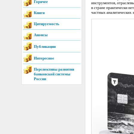
Горячее
инструментов, отраслевы
в стране практически не
частных аналитических з
Книги
Цитируемость
Анонсы
Публикации
Интересное
Перспективы развития
банковской системы
России