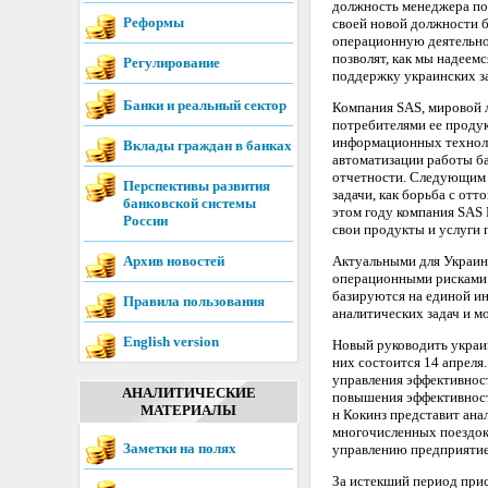
должность менеджера по 
Реформы
своей новой должности б
операционную деятельно
позволят, как мы надеем
Регулирование
поддержку украинских за
Банки и реальный сектор
Компания SAS, мировой л
потребителями ее продук
информационных техноло
Вклады граждан в банках
автоматизации работы ба
отчетности. Следующим п
Перспективы развития
задачи, как борьба с от
банковской системы
этом году компания SAS 
России
свои продукты и услуги 
Архив новостей
Актуальными для Украин
операционными рисками 
базируются на единой и
Правила пользования
аналитических задач и м
English version
Новый руководить украин
них состоится 14 апреля
управления эффективност
АНАЛИТИЧЕСКИЕ
повышения эффективности
МАТЕРИАЛЫ
н Кокинз представит ана
многочисленных поездок 
Заметки на полях
управлению предприятие
За истекший период прис