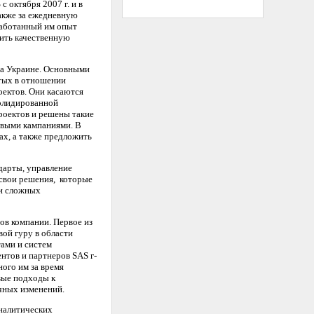
 октября 2007 г. и в
также за ежедневную
работанный им опыт
чить качественную
на Украине. Основными
итых в отношении
оектов. Они касаются
солидированной
роектов и решены такие
говыми кампаниями. В
ах, а также предложить
дарты, управление
свои решения, которые
ии сложных
ов компании. Первое из
вой гуру в области
тами и систем
нтов и партнеров SAS г-
ого им за время
вые подходы к
чных изменений.
аналитических