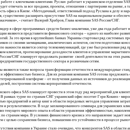
работе с ключевыми клиентами. Руслан работает в украинском отделении SAS с
удет отвечать за все продажи, проекты, отношения с партнерами на рынке, а 
сть офиса в Киеве. «Методичный, ответственный подход Руслана к делу и на
ся, существенно расширить присутствие SAS на национальном рынке и обеспе
казчиков», - считает Валерий Храбров, Глава компании SAS Россия/СНГ.
идер в сфере программных средств бизнес-аналитики, уже два года работает 
ции являются представители финансового сектора – одного из наиболее разв
гий. За это время в крупнейших банках Украины стартовал ряд системных пр
нков со своими заемщиками, аналитических аспектов, систем подготовки кон
о важности является сектор телекоммуникаций, где уже был реализован ряд п
током клиентов, прогнозирование доходности клиентов и управление маркетин
Россия/СНГ планирует продолжать развитие своей деятельности на этих рынк
предприятиям государственного сектора и розничным сетям.
ы являются также вопросы трансформации отчетности в международные стан
и эффективностью бизнеса. Для их решения компания SAS готова предложить 
нтегрированной платформе – от получения данных из источников до реализац
оделей, построения системы корпоративной отчетности.
ского офиса SAS планирует провести в этом году ряд мероприятий для клиент
. В рамках турне по странам СНГ украинский офис посетит Гэри Кокинз - миро
ью предприятий и автор книг в области передовых методов управления затра
 и результативности. В ходе запланированного семинара для украинских клие
лиз текущего мирового опыта в области управления эффективностью, накопленн
по странам мира. В условиях финансового кризиса это направление задает но
м с целью сохранения бизнеса, повышения его устойчивости в процессе рыно
утствия компании в Украине стало очевидно, что конкурентов SAS в области 