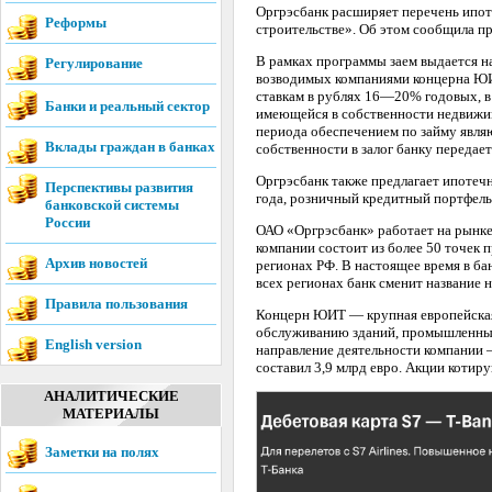
Оргрэсбанк расширяет перечень ипот
Реформы
строительстве». Об этом сообщила пр
В рамках программы заем выдается на
Регулирование
возводимых компаниями концерна ЮИТ
ставкам в рублях 16—20% годовых, в
Банки и реальный сектор
имеющейся в собственности недвижим
периода обеспечением по займу явля
Вклады граждан в банках
собственности в залог банку передает
Оргрэсбанк также предлагает ипотеч
Перспективы развития
года, розничный кредитный портфель 
банковской системы
России
ОАО «Оргрэсбанк» работает на рынке 
компании состоит из более 50 точек 
Архив новостей
регионах РФ. В настоящее время в ба
всех регионах банк сменит название 
Правила пользования
Концерн ЮИТ — крупная европейская
обслуживанию зданий, промышленных
English version
направление деятельности компании
составил 3,9 млрд евро. Акции котир
АНАЛИТИЧЕСКИЕ
МАТЕРИАЛЫ
Заметки на полях