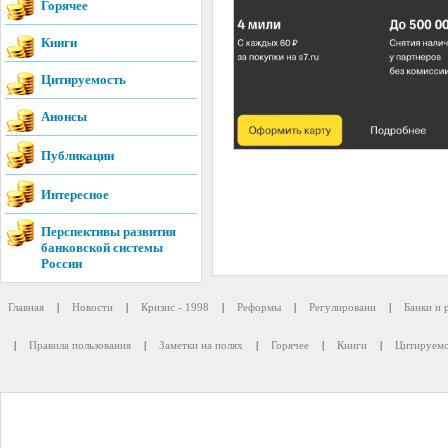
Горячее
Книги
Цитируемость
Анонсы
Публикации
Интересное
Перспективы развития
банковской системы
России
Главная
|
Новости
|
Кризис - 1998
|
Реформы
|
Регулировани
|
Банки и 
|
Правила пользования
|
Заметки на полях
|
Горячее
|
Книги
|
Цитируемо