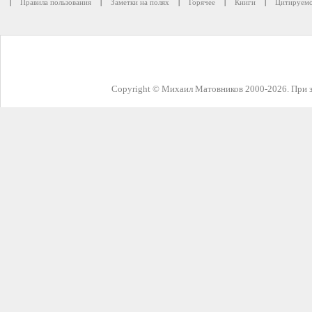
|
Правила пользования
|
Заметки на полях
|
Горячее
|
Книги
|
Цитируемо
Copyright © Михаил Матовников 2000-2026. При з