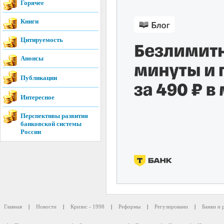
Горячее
Книги
Цитируемость
Анонсы
Публикации
Интересное
Перспективы развития
банковской системы
России
Главная
|
Новости
|
Кризис - 1998
|
Реформы
|
Регулировани
|
Банки и 