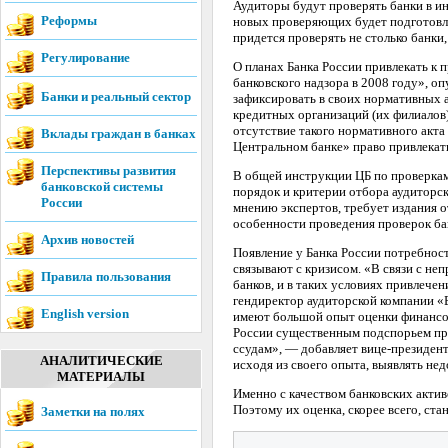
Аудиторы будут проверять банки в ин
Реформы
новых проверяющих будет подготовле
придется проверять не столько банки,
Регулирование
О планах Банка России привлекать к п
банковского надзора в 2008 году», оп
Банки и реальный сектор
зафиксировать в своих нормативных 
кредитных организаций (их филиалов
отсутствие такого нормативного акта
Вклады граждан в банках
Центральном банке» право привлекат
Перспективы развития
В общей инструкции ЦБ по проверкам 
банковской системы
порядок и критерии отбора аудиторск
России
мнению экспертов, требует издания о
особенности проведения проверок бан
Архив новостей
Появление у Банка России потребнос
связывают с кризисом. «В связи с не
Правила пользования
банков, и в таких условиях привлече
гендиректор аудиторской компании «
English version
имеют большой опыт оценки финансово
России существенным подспорьем при
ссудам», — добавляет вице-президен
АНАЛИТИЧЕСКИЕ
исходя из своего опыта, выявлять не
МАТЕРИАЛЫ
Именно с качеством банковских актив
Поэтому их оценка, скорее всего, ст
Заметки на полях