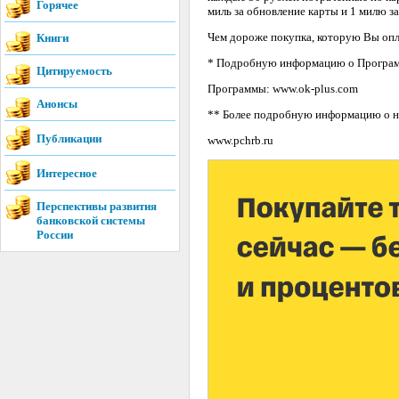
Горячее
миль за обновление карты и 1 милю з
Чем дороже покупка, которую Вы опл
Книги
* Подробную информацию о Программ
Цитируемость
Программы: www.ok-plus.com
Анонсы
** Более подробную информацию о но
Публикации
www.pchrb.ru
Интересное
Перспективы развития
банковской системы
России