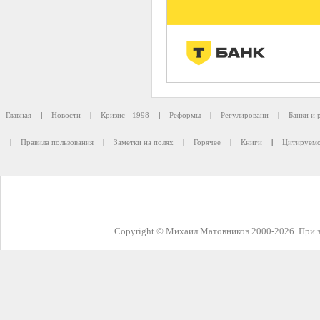
Главная
|
Новости
|
Кризис - 1998
|
Реформы
|
Регулировани
|
Банки и 
|
Правила пользования
|
Заметки на полях
|
Горячее
|
Книги
|
Цитируемо
Copyright © Михаил Матовников 2000-2026. При з