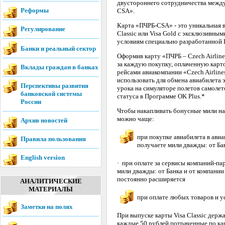
двустороннего сотрудничества между
Реформы
CSA».
Карта «ПЧРБ-CSA» - это уникальная 
Регулирование
Classic или Visa Gold с эксклюзивны
условиям специально разработанной
Банки и реальный сектор
Оформив карту «ПЧРБ – Czech Airlin
за каждую покупку, оплаченную карт
Вклады граждан в банках
рейсами авиакомпании «Czech Airlin
использовать для обмена авиабилета э
Перспективы развития
урока на симуляторе полетов самолет
банковской системы
статуса в Программе OK Plus.*
России
Чтобы накапливать бонусные мили н
можно чаще:
Архив новостей
при покупке авиабилета в авиа
Правила пользования
получаете мили дважды: от Ба
English version
· при оплате за сервисы компаний-п
мили дважды: от Банка и от компани
постоянно расширяется
АНАЛИТИЧЕСКИЕ
МАТЕРИАЛЫ
при оплате любых товаров и ус
Заметки на полях
При выпуске карты Visa Classic держ
каждые 50 рублей потраченные по кар