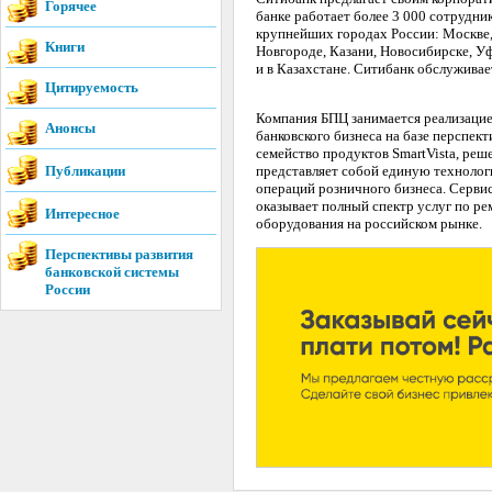
Горячее
банке работает более 3 000 сотрудник
крупнейших городах России: Москве,
Книги
Новгороде, Казани, Новосибирске, Уф
и в Казахстане. Ситибанк обслуживае
Цитируемость
Компания БПЦ занимается реализацие
Анонсы
банковского бизнеса на базе перспе
семейство продуктов SmartVista, реш
Публикации
представляет собой единую технолог
операций розничного бизнеса. Серви
оказывает полный спектр услуг по р
Интересное
оборудования на российском рынке.
Перспективы развития
банковской системы
России