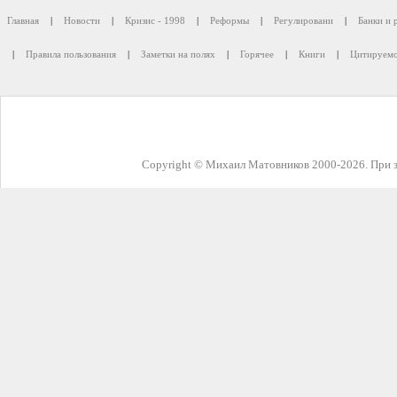
Главная
|
Новости
|
Кризис - 1998
|
Реформы
|
Регулировани
|
Банки и 
|
Правила пользования
|
Заметки на полях
|
Горячее
|
Книги
|
Цитируемо
Copyright © Михаил Матовников 2000-2026. При з