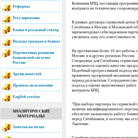
Компания БПЦ, поставщик программны
Реформы
контракта на техническое сопровожде
Регулирование
В рамках договора сервисный центр 
Ситибанка в Москве и Московской об
Банки и реальный сектор
зарекомендовал себя надежным партн
увеличить зону его ответственности.
Вклады граждан в банках
На протяжении более 10 лет работы
Перспективы развития
Москве и в других регионах России.
банковской системы
Специально для Ситибанка сервисным
России
возможность оценить качество предо
Подобный прогрессивный подход явля
Архив новостей
применить прозрачный механизм цено
период результатам. Сотрудничество
Правила пользования
подход к оценке выполненных работ.
контракты БПЦ.
English version
"При выборе партнера по сервисной 
наличие квалифицированного персона
АНАЛИТИЧЕСКИЕ
обеспечит налаженную работу банкома
МАТЕРИАЛЫ
перед Ситибанком, и поэтому мы оста
Ларченко.
Заметки на полях
Ситибанк предлагает своим корпорат