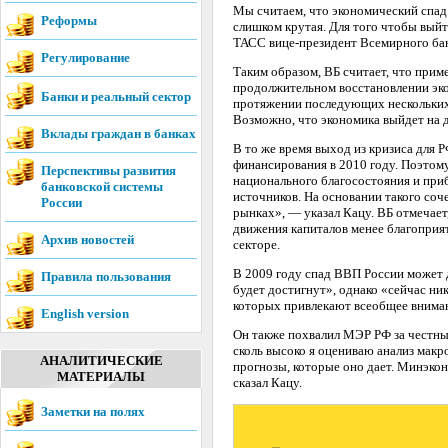
Мы считаем, что экономический спад 
Реформы
слишком крутая. Для того чтобы выйт
ТАСС вице-президент Всемирного бан
Регулирование
Таким образом, ВБ считает, что приме
продолжительном восстановлении эко
Банки и реальный сектор
протяжении последующих нескольких 
Возможно, что экономика выйдет на 
Вклады граждан в банках
В то же время выход из кризиса для
финансирования в 2010 году. Поэтом
Перспективы развития
национального благосостояния и при
банковской системы
источников. На основании такого соч
России
рынках», — указал Кацу. ВБ отмечает
движения капиталов менее благоприят
Архив новостей
секторе.
В 2009 году спад ВВП России может 
Правила пользования
будет достигнут», однако «сейчас ни
которых привлекают всеобщее вниман
English version
Он также похвалил МЭР РФ за честны
сколь высоко я оцениваю анализ макр
АНАЛИТИЧЕСКИЕ
прогнозы, которые оно дает. Минэко
МАТЕРИАЛЫ
сказал Кацу.
Заметки на полях