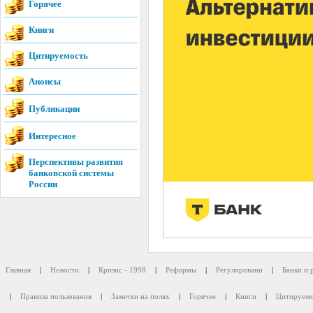
Горячее
Книги
Цитируемость
Анонсы
Публикации
Интересное
Перспективы развития
банковской системы
России
Главная
|
Новости
|
Кризис - 1998
|
Реформы
|
Регулировани
|
Банки и 
|
Правила пользования
|
Заметки на полях
|
Горячее
|
Книги
|
Цитируемо